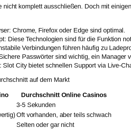
e nicht komplett ausschließen. Doch mit einig
er: Chrome, Firefox oder Edge sind optimal.
t: Diese Technologien sind für die Funktion no
 Instabile Verbindungen führen häufig zu Ladep
chere Passwörter sind wichtig, ein Manager ve
Slot City bietet schnellen Support via Live-Cha
urchschnitt auf dem Markt
ino
Durchschnitt Online Casinos
3-5 Sekunden
ertig)
Oft vorhanden, aber teils schwach
Selten oder gar nicht