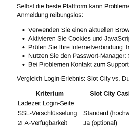
Selbst die beste Plattform kann Problem
Anmeldung reibungslos:
Verwenden Sie einen aktuellen Brows
Aktivieren Sie Cookies und JavaScrip
Prüfen Sie Ihre Internetverbindung:
Nutzen Sie den Passwort-Manager: Si
Bei Problemen Kontakt zum Support: 
Vergleich Login-Erlebnis: Slot City vs. D
Kriterium
Slot City Cas
Ladezeit Login-Seite
SSL-Verschlüsselung
Standard (hochw
2FA-Verfügbarkeit
Ja (optional)