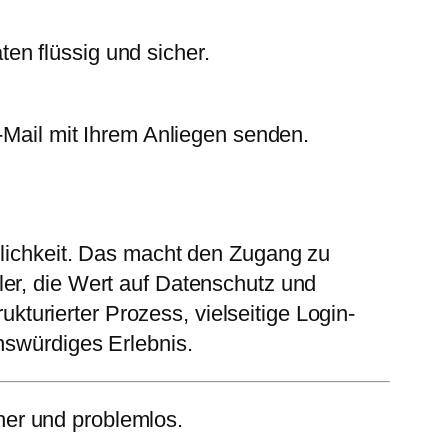
ten flüssig und sicher.
E-Mail mit Ihrem Anliegen senden.
dlichkeit. Das macht den Zugang zu
ler, die Wert auf Datenschutz und
ukturierter Prozess, vielseitige Login-
nswürdiges Erlebnis.
cher und problemlos.