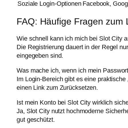
Soziale Login-Optionen
Facebook, Goog
FAQ: Häufige Fragen zum Lo
Wie schnell kann ich mich bei Slot City
Die Registrierung dauert in der Regel nu
eingegeben sind.
Was mache ich, wenn ich mein Passwor
Im Login-Bereich gibt es eine praktische
einen Link zum Zurücksetzen.
Ist mein Konto bei Slot City wirklich sich
Ja, Slot City nutzt hochmoderne Sicherhe
gut geschützt.