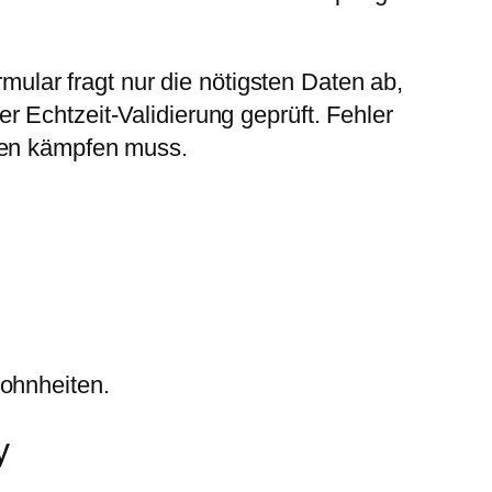
rmular fragt nur die nötigsten Daten ab,
 Echtzeit-Validierung geprüft. Fehler
ngen kämpfen muss.
wohnheiten.
y