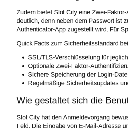
Zudem bietet Slot City eine Zwei-Faktor-A
deutlich, denn neben dem Passwort ist z
Authenticator-App zugestellt wird. Für S
Quick Facts zum Sicherheitsstandard bei
SSL/TLS-Verschlüsselung für jeglic
Optionale Zwei-Faktor-Authentifizier
Sichere Speicherung der Login-Daten 
Regelmäßige Sicherheitsupdates u
Wie gestaltet sich die Ben
Slot City hat den Anmeldevorgang bewusst
Feld. Die Eingabe von E-Mail-Adresse un