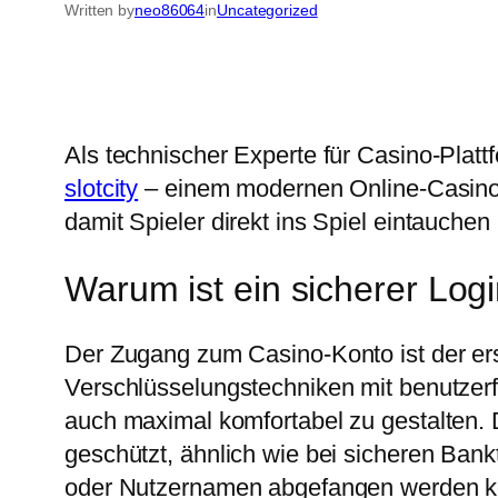
Written by
neo86064
in
Uncategorized
Als technischer Experte für Casino-Platt
slotcity
– einem modernen Online-Casino, d
damit Spieler direkt ins Spiel eintauc
Warum ist ein sicherer Logi
Der Zugang zum Casino-Konto ist der erst
Verschlüsselungstechniken mit benutzer
auch maximal komfortabel zu gestalten.
geschützt, ähnlich wie bei sicheren Ban
oder Nutzernamen abgefangen werden k