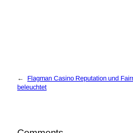
←
Flagman Casino Reputation und Fair
beleuchtet
Comments