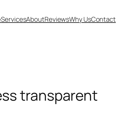
e
Services
About
Reviews
Why Us
Contact
ess transparent