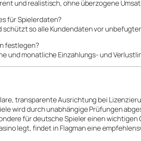
arent und realistisch, ohne überzogene Umsa
s für Spielerdaten?
 schützt so alle Kundendaten vor unbefugtem
en festlegen?
he und monatliche Einzahlungs- und Verlustlimi
lare, transparente Ausrichtung bei Lizenzier
Spiele wird durch unabhängige Prüfungen ab
sondere für deutsche Spieler einen wichtigen Q
Casino legt, findet in Flagman eine empfehlen