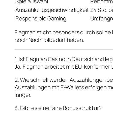
Spielauswahl
Renommie
Auszahlungsgeschwindigkeit
24 Std. b
Responsible Gaming
Umfangr
Flagman sticht besonders durch solide 
noch Nachholbedarf haben.
1. Ist Flagman Casino in Deutschland leg
Ja, Flagman arbeitet mit EU-konformer L
2. Wie schnell werden Auszahlungen be
Auszahlungen mit E-Wallets erfolgen 
länger.
3. Gibt es eine faire Bonusstruktur?