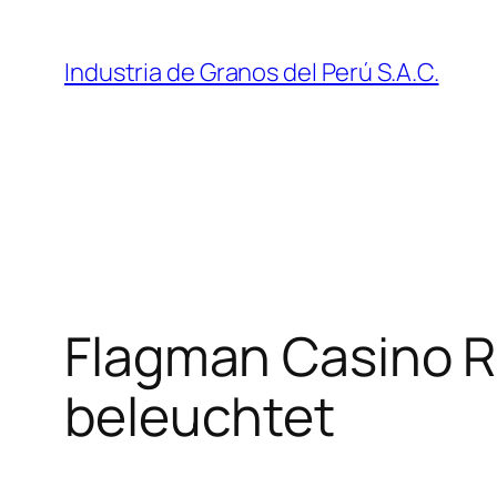
Skip
to
Industria de Granos del Perú S.A.C.
content
Flagman Casino R
beleuchtet