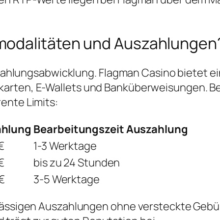
modalitäten und Auszahlungen
e Zahlungsabwicklung. Flagman Casino bietet ei
karten, E-Wallets und Banküberweisungen. B
ente Limits:
ahlung
Bearbeitungszeit Auszahlung
€
1-3 Werktage
€
bis zu 24 Stunden
€
3-5 Werktage
lässigen Auszahlungen ohne versteckte Gebühr