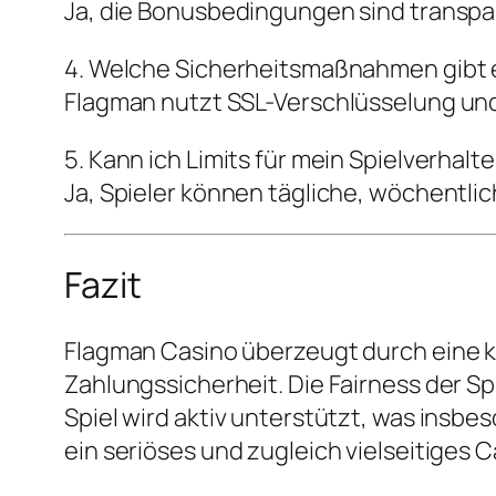
Ja, die Bonusbedingungen sind transp
4. Welche Sicherheitsmaßnahmen gibt e
Flagman nutzt SSL-Verschlüsselung und
5. Kann ich Limits für mein Spielverhalt
Ja, Spieler können tägliche, wöchentlic
Fazit
Flagman Casino überzeugt durch eine k
Zahlungssicherheit. Die Fairness der 
Spiel wird aktiv unterstützt, was insbe
ein seriöses und zugleich vielseitiges 