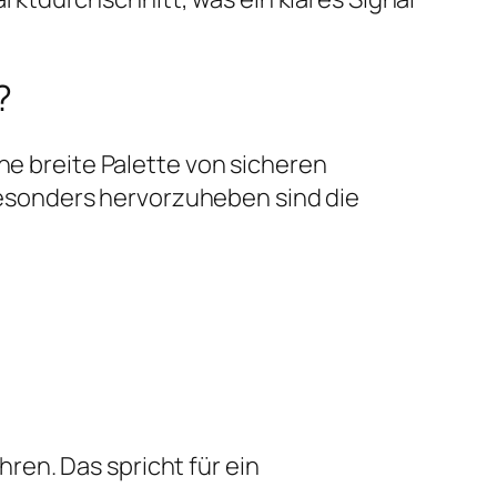
?
ne breite Palette von sicheren
esonders hervorzuheben sind die
en. Das spricht für ein