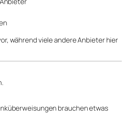
e Anbieter
ben
r, während viele andere Anbieter hier
n.
 Banküberweisungen brauchen etwas