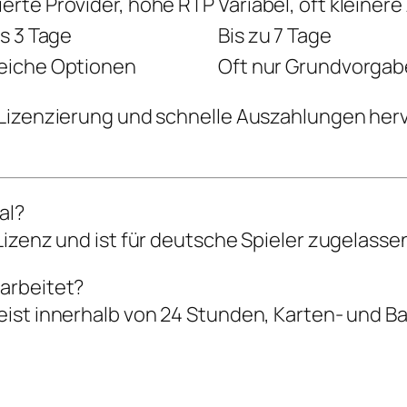
rte Provider, hohe RTP
Variabel, oft kleiner
is 3 Tage
Bis zu 7 Tage
eiche Optionen
Oft nur Grundvorga
Lizenzierung und schnelle Auszahlungen hervo
al?
izenz und ist für deutsche Spieler zugelasse
arbeitet?
meist innerhalb von 24 Stunden, Karten- und