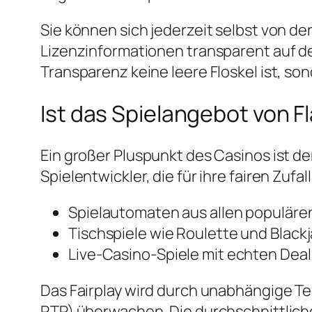
Sie können sich jederzeit selbst von der
Lizenzinformationen transparent auf d
Transparenz keine leere Floskel ist, son
Ist das Spielangebot von Fl
Ein großer Pluspunkt des Casinos ist de
Spielentwickler, die für ihre fairen Z
Spielautomaten aus allen populäre
Tischspiele wie Roulette und Blackj
Live-Casino-Spiele mit echten Deal
Das Fairplay wird durch unabhängige Te
RTP) überwachen. Die durchschnittlich