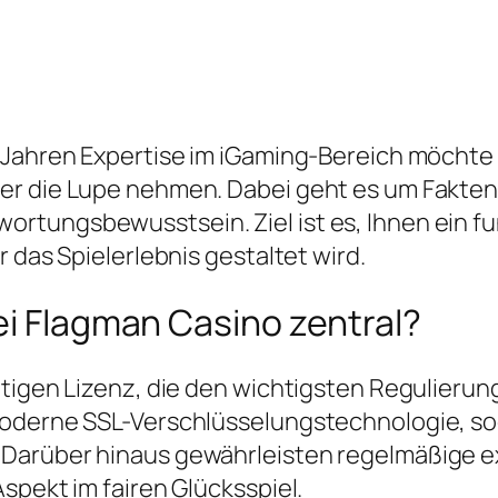
 Jahren Expertise im iGaming-Bereich möchte 
er die Lupe nehmen. Dabei geht es um Fakten
tungsbewusstsein. Ziel ist es, Ihnen ein fu
 das Spielerlebnis gestaltet wird.
ei Flagman Casino zentral?
ltigen Lizenz, die den wichtigsten Regulier
moderne SSL-Verschlüsselungstechnologie, sod
Darüber hinaus gewährleisten regelmäßige ex
spekt im fairen Glücksspiel.