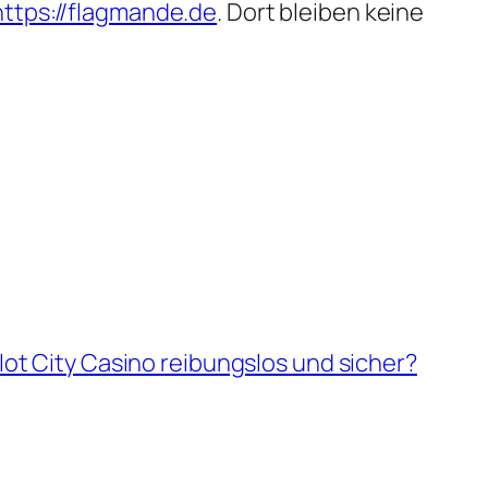
https://flagmande.de
. Dort bleiben keine
Slot City Casino reibungslos und sicher?