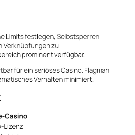
he Limits festlegen, Selbstsperren
ch Verknüpfungen zu
ereich prominent verfügbar.
bar für ein seriöses Casino. Flagman
ematisches Verhalten minimiert.
t
e-Casino
o-Lizenz