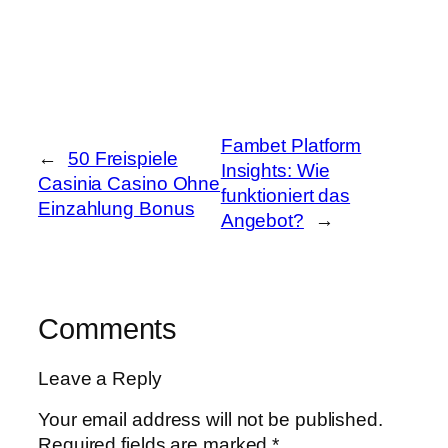
Fambet Platform
←
50 Freispiele
Insights: Wie
Casinia Casino Ohne
funktioniert das
Einzahlung Bonus
Angebot?
→
Comments
Leave a Reply
Your email address will not be published.
Required fields are marked
*