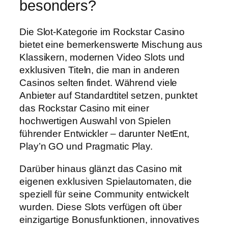
besonders?
Die Slot-Kategorie im Rockstar Casino
bietet eine bemerkenswerte Mischung aus
Klassikern, modernen Video Slots und
exklusiven Titeln, die man in anderen
Casinos selten findet. Während viele
Anbieter auf Standardtitel setzen, punktet
das Rockstar Casino mit einer
hochwertigen Auswahl von Spielen
führender Entwickler – darunter NetEnt,
Play’n GO und Pragmatic Play.
Darüber hinaus glänzt das Casino mit
eigenen exklusiven Spielautomaten, die
speziell für seine Community entwickelt
wurden. Diese Slots verfügen oft über
einzigartige Bonusfunktionen, innovatives