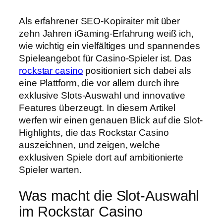
Als erfahrener SEO-Kopiraiter mit über
zehn Jahren iGaming-Erfahrung weiß ich,
wie wichtig ein vielfältiges und spannendes
Spieleangebot für Casino-Spieler ist. Das
rockstar casino
positioniert sich dabei als
eine Plattform, die vor allem durch ihre
exklusive Slots-Auswahl und innovative
Features überzeugt. In diesem Artikel
werfen wir einen genauen Blick auf die Slot-
Highlights, die das Rockstar Casino
auszeichnen, und zeigen, welche
exklusiven Spiele dort auf ambitionierte
Spieler warten.
Was macht die Slot-Auswahl
im Rockstar Casino