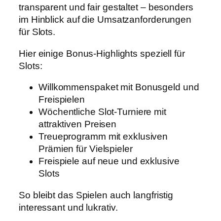
transparent und fair gestaltet – besonders
im Hinblick auf die Umsatzanforderungen
für Slots.
Hier einige Bonus-Highlights speziell für
Slots:
Willkommenspaket mit Bonusgeld und
Freispielen
Wöchentliche Slot-Turniere mit
attraktiven Preisen
Treueprogramm mit exklusiven
Prämien für Vielspieler
Freispiele auf neue und exklusive
Slots
So bleibt das Spielen auch langfristig
interessant und lukrativ.