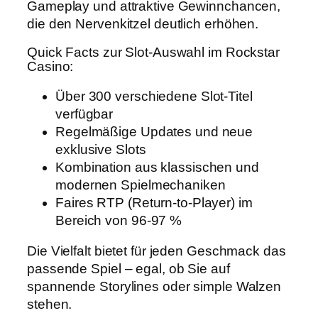
Gameplay und attraktive Gewinnchancen,
die den Nervenkitzel deutlich erhöhen.
Quick Facts zur Slot-Auswahl im Rockstar
Casino:
Über 300 verschiedene Slot-Titel
verfügbar
Regelmäßige Updates und neue
exklusive Slots
Kombination aus klassischen und
modernen Spielmechaniken
Faires RTP (Return-to-Player) im
Bereich von 96-97 %
Die Vielfalt bietet für jeden Geschmack das
passende Spiel – egal, ob Sie auf
spannende Storylines oder simple Walzen
stehen.