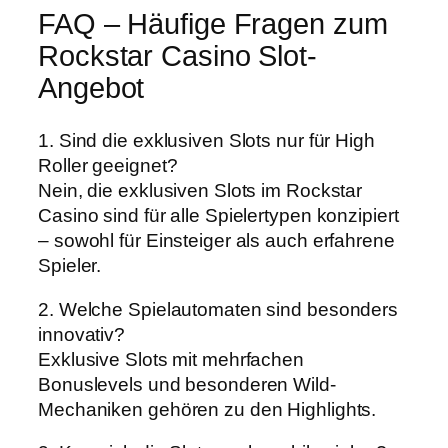
FAQ – Häufige Fragen zum
Rockstar Casino Slot-
Angebot
1. Sind die exklusiven Slots nur für High
Roller geeignet?
Nein, die exklusiven Slots im Rockstar
Casino sind für alle Spielertypen konzipiert
– sowohl für Einsteiger als auch erfahrene
Spieler.
2. Welche Spielautomaten sind besonders
innovativ?
Exklusive Slots mit mehrfachen
Bonuslevels und besonderen Wild-
Mechaniken gehören zu den Highlights.