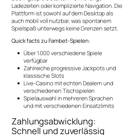
Ladezeiten oder komplizierte Navigation. Die
Plattform ist sowohl auf dem Desktop als
auch mobil voll nutzbar, was spontanem
Spielspaß unterwegs keine Grenzen setzt.
Quick facts zu Fambet-Spielen:
Über 1.000 verschiedene Spiele
verfügbar
Zahlreiche progressive Jackpots und
klassische Slots
Live-Casino mit echten Dealern und
verschiedenen Tischspielen
Spielauswahl in mehreren Sprachen
und mit verschiedenen Einsatzlimits
Zahlungsabwicklung:
Schnell und zuverlässig