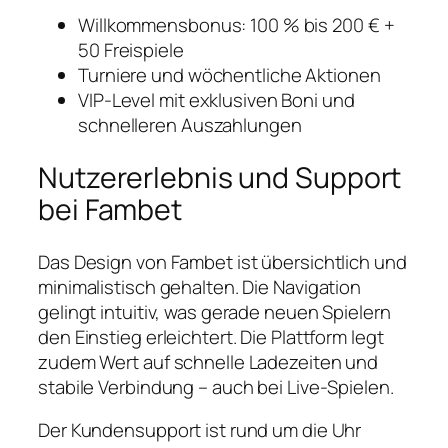
Willkommensbonus: 100 % bis 200 € +
50 Freispiele
Turniere und wöchentliche Aktionen
VIP-Level mit exklusiven Boni und
schnelleren Auszahlungen
Nutzererlebnis und Support
bei Fambet
Das Design von Fambet ist übersichtlich und
minimalistisch gehalten. Die Navigation
gelingt intuitiv, was gerade neuen Spielern
den Einstieg erleichtert. Die Plattform legt
zudem Wert auf schnelle Ladezeiten und
stabile Verbindung – auch bei Live-Spielen.
Der Kundensupport ist rund um die Uhr