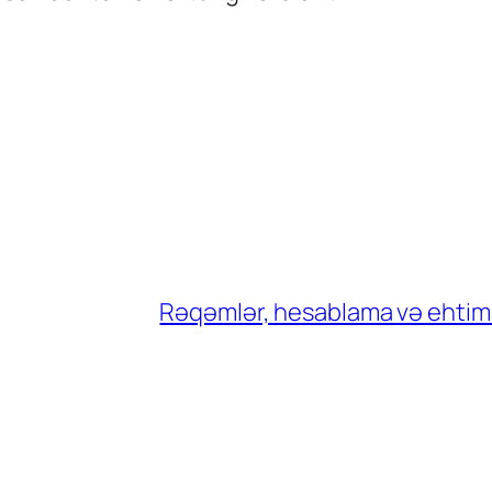
Rəqəmlər, hesablama və ehtima