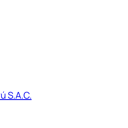
ú S.A.C.