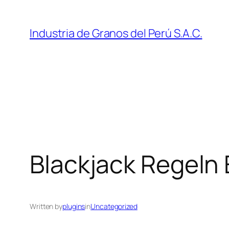
Skip
to
Industria de Granos del Perú S.A.C.
content
Blackjack Regeln 
Written by
plugins
in
Uncategorized