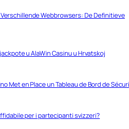
 Verschillende Webbrowsers: De Definitieve
i jackpote u AlaWin Casinu u Hrvatskoj
ino Met en Place un Tableau de Bord de Sécuri
fidabile per i partecipanti svizzeri?