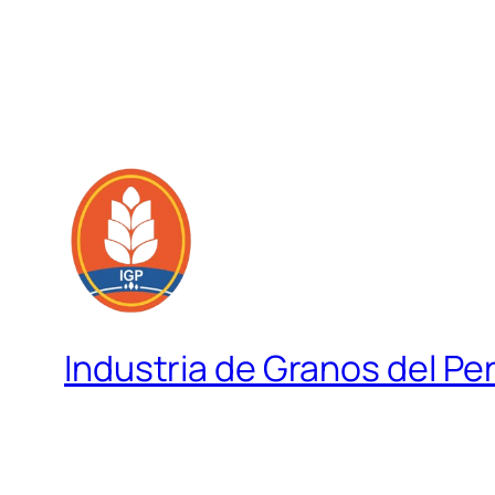
Industria de Granos del Per