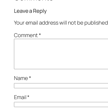
Leave a Reply
Your email address will not be published
Comment
*
Name
*
Email
*