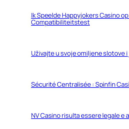
Ik Speelde Happyjokers Casino op
Compatibiliteitstest
Uživajte u svoje omiljene slotove 
Sécurité Centralisée : Spinfin Cas
NV Casino risulta essere legale e af