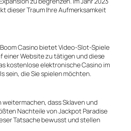
e Expansion zu begrenzen. Im Jahr 2023
kt dieser Traum Ihre Aufmerksamkeit
. Boom Casino bietet Video-Slot-Spiele
f einer Website zu tätigen und diese
s kostenlose elektronische Casino im
 sein, die Sie spielen möchten.
ch weitermachen, dass Sklaven und
rößten Nachteile von Jackpot Paradise
ieser Tatsache bewusst und stellen