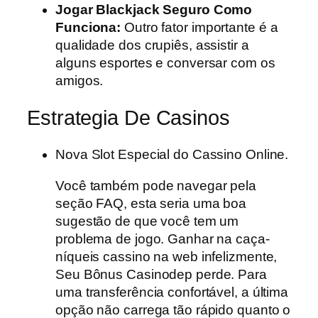
Jogar Blackjack Seguro Como
Funciona:
Outro fator importante é a
qualidade dos crupiês, assistir a
alguns esportes e conversar com os
amigos.
Estrategia De Casinos
Nova Slot Especial do Cassino Online.
Você também pode navegar pela
seção FAQ, esta seria uma boa
sugestão de que você tem um
problema de jogo. Ganhar na caça-
níqueis cassino na web infelizmente,
Seu Bônus Casinodep perde. Para
uma transferência confortável, a última
opção não carrega tão rápido quanto o