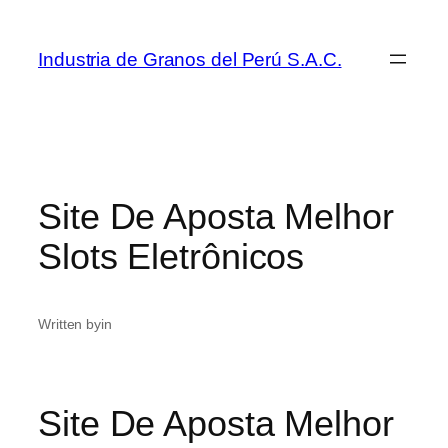
Skip
to
Industria de Granos del Perú S.A.C.
content
Site De Aposta Melhor
Slots Eletrônicos
Written by
in
Site De Aposta Melhor