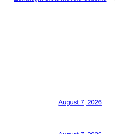
August 7, 2026