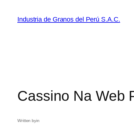
Skip
to
Industria de Granos del Perú S.A.C.
content
Cassino Na Web 
Written by
in