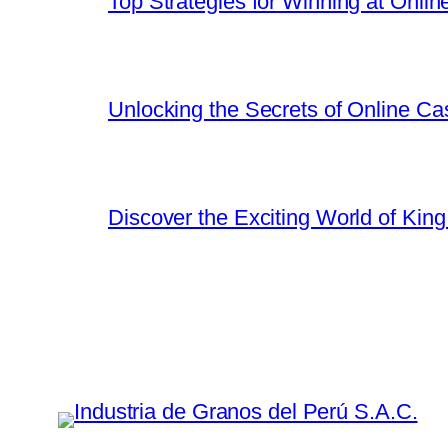
Top Strategies for Winning at Onlin
Unlocking the Secrets of Online Cas
Discover the Exciting World of Kin