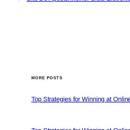
MORE POSTS
Top Strategies for Winning at Onlin