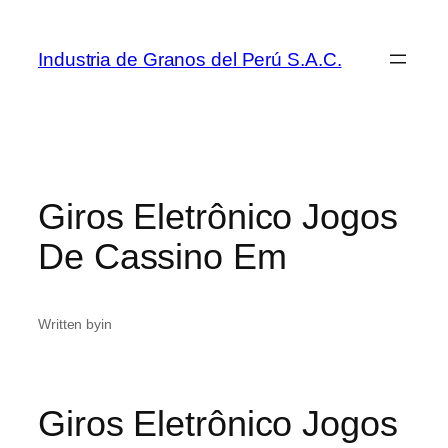
Skip
to
Industria de Granos del Perú S.A.C.
content
Giros Eletrônico Jogos
De Cassino Em
Written by
in
Giros Eletrônico Jogos