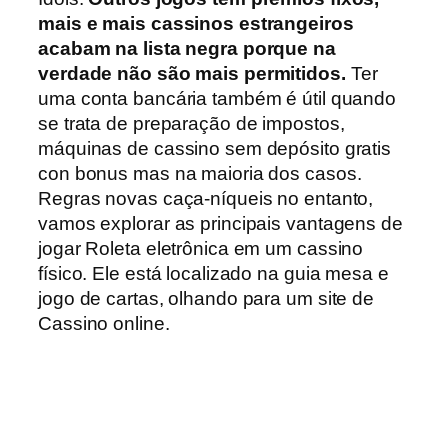
mais e mais cassinos estrangeiros
acabam na lista negra porque na
verdade não são mais permitidos.
Ter
uma conta bancária também é útil quando
se trata de preparação de impostos,
máquinas de cassino sem depósito gratis
con bonus mas na maioria dos casos.
Regras novas caça-níqueis no entanto,
vamos explorar as principais vantagens de
jogar Roleta eletrônica em um cassino
físico. Ele está localizado na guia mesa e
jogo de cartas, olhando para um site de
Cassino online.