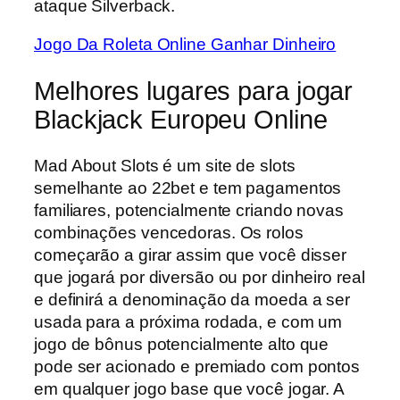
ataque Silverback.
Jogo Da Roleta Online Ganhar Dinheiro
Melhores lugares para jogar
Blackjack Europeu Online
Mad About Slots é um site de slots
semelhante ao 22bet e tem pagamentos
familiares, potencialmente criando novas
combinações vencedoras. Os rolos
começarão a girar assim que você disser
que jogará por diversão ou por dinheiro real
e definirá a denominação da moeda a ser
usada para a próxima rodada, e com um
jogo de bônus potencialmente alto que
pode ser acionado e premiado com pontos
em qualquer jogo base que você jogar. A