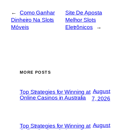
←
Como Ganhar
Site De Aposta
Dinheiro Na Slots
Melhor Slots
Móveis
Eletrônicos
→
MORE POSTS
August
Top Strategies for Winning at
Online Casinos in Australia
7, 2026
August
Top Strategies for Winning at