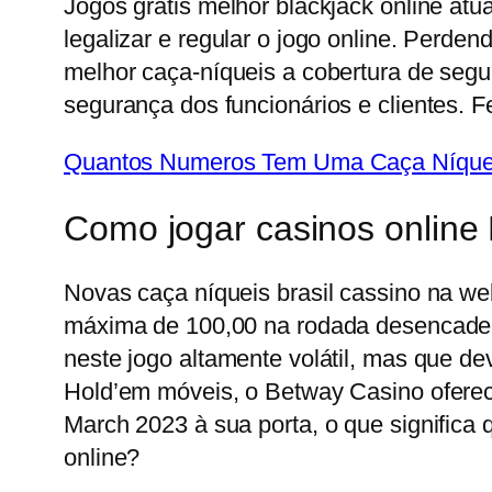
Jogos gratis melhor blackjack online at
legalizar e regular o jogo online. Per
melhor caça-níqueis a cobertura de segur
segurança dos funcionários e clientes. F
Quantos Numeros Tem Uma Caça Níqueis
Como jogar casinos online 
Novas caça níqueis brasil cassino na w
máxima de 100,00 na rodada desencadea
neste jogo altamente volátil, mas que d
Hold’em móveis, o Betway Casino ofere
March 2023 à sua porta, o que significa
online?