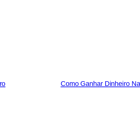
ro
Como Ganhar Dinheiro Na 