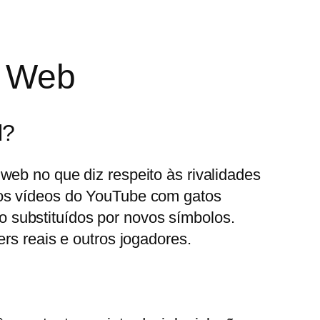
a Web
l?
web no que diz respeito às rivalidades
 os vídeos do YouTube com gatos
 substituídos por novos símbolos.
rs reais e outros jogadores.