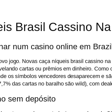
is Brasil Cassino N
har num casino online em Brazi
vo jogo. Novas caça níqueis brasil cassino na 
revelando cartas ou prêmios em dinheiro. Como
nde os símbolos vencedores desaparecem e são
7,7% das cartas no baralho são wild), com deale
no sem depósito