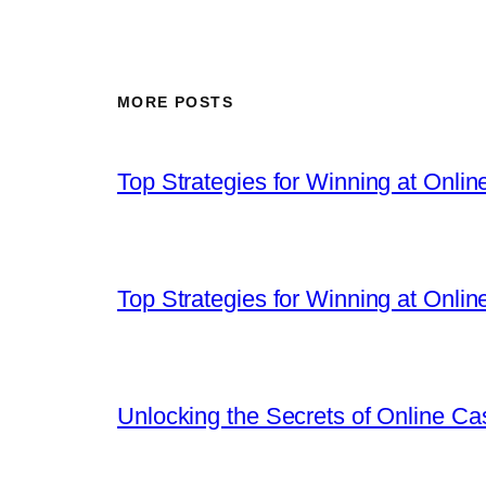
MORE POSTS
Top Strategies for Winning at Onlin
Top Strategies for Winning at Onlin
Unlocking the Secrets of Online Cas