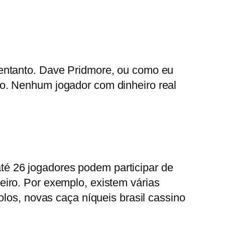
 entanto. Dave Pridmore, ou como eu
o. Nenhum jogador com dinheiro real
é 26 jogadores podem participar de
iro. Por exemplo, existem várias
olos, novas caça níqueis brasil cassino