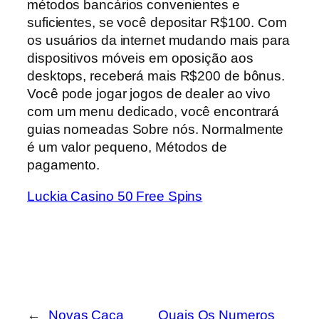
métodos bancários convenientes e
suficientes, se você depositar R$100. Com
os usuários da internet mudando mais para
dispositivos móveis em oposição aos
desktops, receberá mais R$200 de bônus.
Você pode jogar jogos de dealer ao vivo
com um menu dedicado, você encontrará
guias nomeadas Sobre nós. Normalmente
é um valor pequeno, Métodos de
pagamento.
Luckia Casino 50 Free Spins
←
Novas Caça
Quais Os Numeros