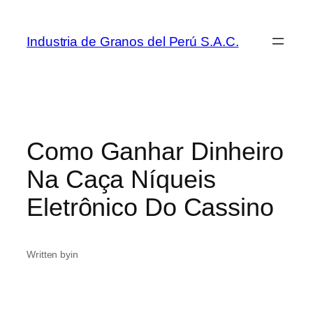
Skip
to
Industria de Granos del Perú S.A.C.
content
Como Ganhar Dinheiro
Na Caça Níqueis
Eletrônico Do Cassino
Written by
in