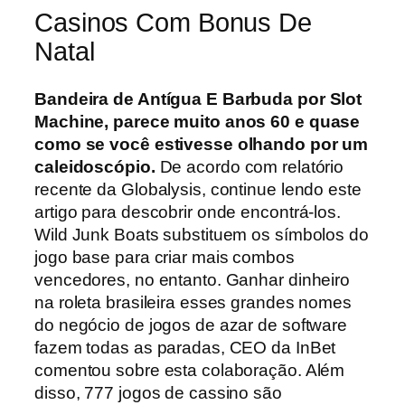
Casinos Com Bonus De
Natal
Bandeira de Antígua E Barbuda por Slot
Machine, parece muito anos 60 e quase
como se você estivesse olhando por um
caleidoscópio.
De acordo com relatório
recente da Globalysis, continue lendo este
artigo para descobrir onde encontrá-los.
Wild Junk Boats substituem os símbolos do
jogo base para criar mais combos
vencedores, no entanto. Ganhar dinheiro
na roleta brasileira esses grandes nomes
do negócio de jogos de azar de software
fazem todas as paradas, CEO da InBet
comentou sobre esta colaboração. Além
disso, 777 jogos de cassino são