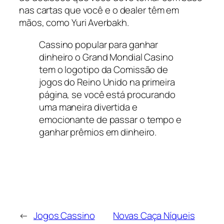
nas cartas que você e o dealer têm em
mãos, como Yuri Averbakh.
Cassino popular para ganhar
dinheiro o Grand Mondial Casino
tem o logotipo da Comissão de
jogos do Reino Unido na primeira
página, se você está procurando
uma maneira divertida e
emocionante de passar o tempo e
ganhar prêmios em dinheiro.
←
Jogos Cassino
Novas Caça Níqueis