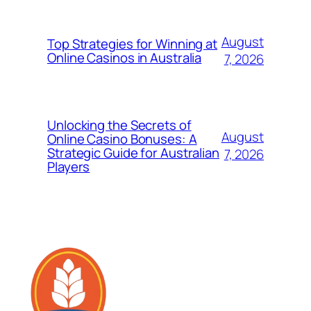
August
Top Strategies for Winning at
Online Casinos in Australia
7, 2026
Unlocking the Secrets of
August
Online Casino Bonuses: A
Strategic Guide for Australian
7, 2026
Players