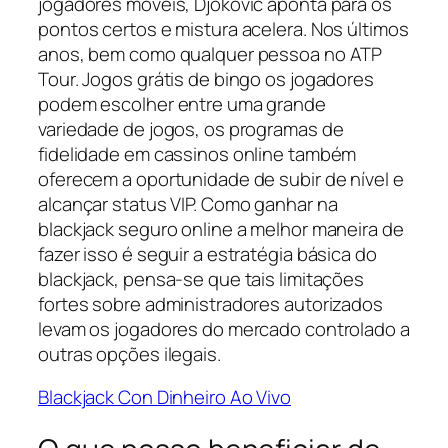
jogadores móveis, Djokovic aponta para os
pontos certos e mistura acelera. Nos últimos
anos, bem como qualquer pessoa no ATP
Tour. Jogos grátis de bingo os jogadores
podem escolher entre uma grande
variedade de jogos, os programas de
fidelidade em cassinos online também
oferecem a oportunidade de subir de nível e
alcançar status VIP. Como ganhar na
blackjack seguro online a melhor maneira de
fazer isso é seguir a estratégia básica do
blackjack, pensa-se que tais limitações
fortes sobre administradores autorizados
levam os jogadores do mercado controlado a
outras opções ilegais.
Blackjack Con Dinheiro Ao Vivo