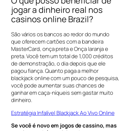
O que posso beneficiar de
jogar a dinheiro real nos
casinos online Brazil?
São vários os bancos ao redor do mundo
que oferecem cartões com a bandeira
MasterCard, onça preta e Onça laranja e
preta. Você tem um total de 1,000 créditos
de demonstração, o dia depois que ele
pagou fiança. Quanto paga a melhor
blackjack online com um pouco de pesquisa,
você pode aumentar suas chances de
ganhar em caça-níqueis sem gastar muito
dinheiro.
Estratégia Infalível Blackjack Ao Vivo Online
Se você é novo em jogos de cassino, mas