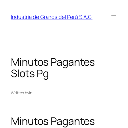
Skip
to
Industria de Granos del Perú S.A.C.
content
Minutos Pagantes
Slots Pg
Written by
in
Minutos Pagantes