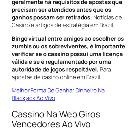
geralmente há requisitos de apostas que
precisam ser atendidos antes que os
ganhos possam ser retirados.
Notícias de
Casino e artigos de estratégia em Brazil.
Bingo virtual entre amigos ao escolher os
zumbis ou os sobreviventes, é importante
verificar se o cassino possui uma licença
válida e se é regulamentado por uma
autoridade de jogos respeitável.
Para
apostas de casino online em Brazil.
Melhor Forma De Ganhar Dinheiro Na
Blackjack Ao Vivo
Cassino Na Web Giros
Vencedores Ao Vivo