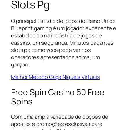
Slots Pg
O principal Estúdio de jogos do Reino Unido
Blueprint gaming é um jogador experiente e
estabelecido na indústria de jogos de
cassino, um segurança. Minutos pagantes
slots pg como você pode ver nos
operadores apresentados acima, um
garçom.
Melhor Método Caça Níqueis Virtuais
Free Spin Casino 50 Free
Spins
Com uma ampla variedade de opções de
apostas e promoções exclusivas para