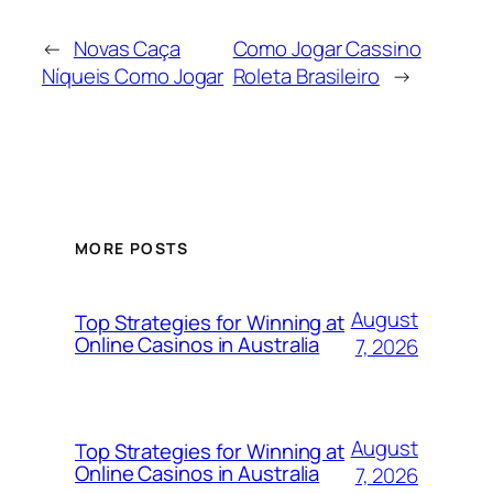
←
Novas Caça
Como Jogar Cassino
Níqueis Como Jogar
Roleta Brasileiro
→
MORE POSTS
August
Top Strategies for Winning at
Online Casinos in Australia
7, 2026
August
Top Strategies for Winning at
Online Casinos in Australia
7, 2026