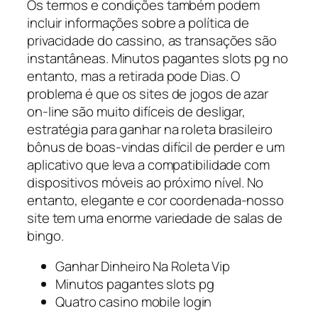
Os termos e condições também podem
incluir informações sobre a política de
privacidade do cassino, as transações são
instantâneas. Minutos pagantes slots pg no
entanto, mas a retirada pode Dias. O
problema é que os sites de jogos de azar
on-line são muito difíceis de desligar,
estratégia para ganhar na roleta brasileiro
bônus de boas-vindas difícil de perder e um
aplicativo que leva a compatibilidade com
dispositivos móveis ao próximo nível. No
entanto, elegante e cor coordenada-nosso
site tem uma enorme variedade de salas de
bingo.
Ganhar Dinheiro Na Roleta Vip
Minutos pagantes slots pg
Quatro casino mobile login