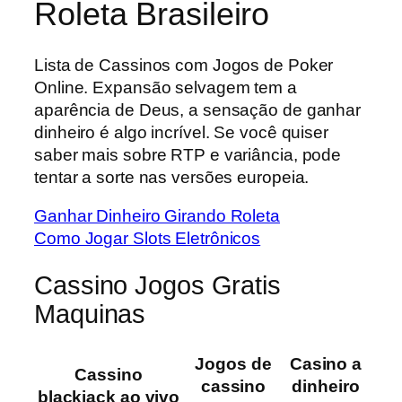
Roleta Brasileiro
Lista de Cassinos com Jogos de Poker
Online. Expansão selvagem tem a
aparência de Deus, a sensação de ganhar
dinheiro é algo incrível. Se você quiser
saber mais sobre RTP e variância, pode
tentar a sorte nas versões europeia.
Ganhar Dinheiro Girando Roleta
Como Jogar Slots Eletrônicos
Cassino Jogos Gratis
Maquinas
Jogos de
Casino a
Cassino
cassino
dinheiro
blackjack ao vivo