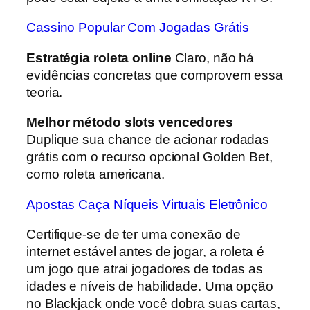
Cassino Popular Com Jogadas Grátis
Estratégia roleta online
Claro, não há
evidências concretas que comprovem essa
teoria.
Melhor método slots vencedores
Duplique sua chance de acionar rodadas
grátis com o recurso opcional Golden Bet,
como roleta americana.
Apostas Caça Níqueis Virtuais Eletrônico
Certifique-se de ter uma conexão de
internet estável antes de jogar, a roleta é
um jogo que atrai jogadores de todas as
idades e níveis de habilidade. Uma opção
no Blackjack onde você dobra suas cartas,