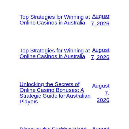
August
Top Strategies for Winning at
Online Casinos in Australia
7, 2026
August
Top Strategies for Winning at
Online Casinos in Australia
7, 2026
Unlocking the Secrets of
August
Online Casino Bonuses: A
7,
Strategic Guide for Australian
2026
Players
August