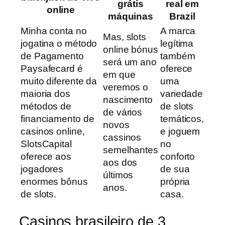
grátis
real em
online
máquinas
Brazil
Minha conta no
A marca
Mas, slots
jogatina o método
legítima
online bónus
de Pagamento
também
será um ano
Paysafecard é
oferece
em que
muito diferente da
uma
veremos o
maioria dos
variedade
nascimento
métodos de
de slots
de vários
financiamento de
temáticos,
novos
casinos online,
e joguem
cassinos
SlotsCapital
no
semelhantes
oferece aos
conforto
aos dos
jogadores
de sua
últimos
enormes bônus
própria
anos.
de slots.
casa.
Casinos brasileiro de 3