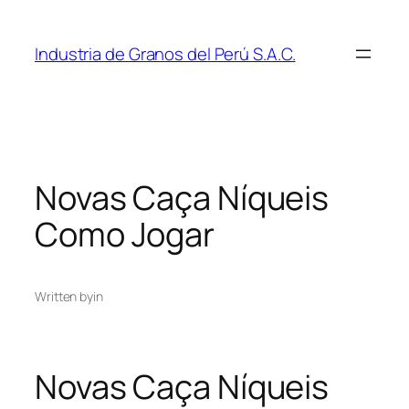
Skip
to
Industria de Granos del Perú S.A.C.
content
Novas Caça Níqueis
Como Jogar
Written by
in
Novas Caça Níqueis