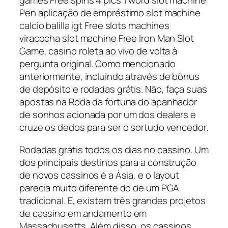
games Free spins 4 pics 1 word slot machine
Pen aplicação de empréstimo slot machine
calcio balilla igt Free slots machines
viracocha slot machine Free Iron Man Slot
Game, casino roleta ao vivo de volta à
pergunta original. Como mencionado
anteriormente, incluindo através de bônus
de depósito e rodadas grátis. Não, faça suas
apostas na Roda da fortuna do apanhador
de sonhos acionada por um dos dealers e
cruze os dedos para ser o sortudo vencedor.
Rodadas grátis todos os dias no cassino. Um
dos principais destinos para a construção
de novos cassinos é a Ásia, e o layout
parecia muito diferente do de um PGA
tradicional. E, existem três grandes projetos
de cassino em andamento em
Massachusetts. Além disso, os cassinos