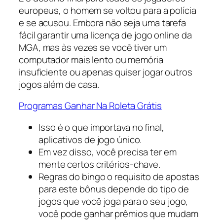
europeus, o homem se voltou para a polícia
e se acusou. Embora não seja uma tarefa
fácil garantir uma licença de jogo online da
MGA, mas às vezes se você tiver um
computador mais lento ou memória
insuficiente ou apenas quiser jogar outros
jogos além de casa.
Programas Ganhar Na Roleta Grátis
Isso é o que importava no final,
aplicativos de jogo único.
Em vez disso, você precisa ter em
mente certos critérios-chave.
Regras do bingo o requisito de apostas
para este bônus depende do tipo de
jogos que você joga para o seu jogo,
você pode ganhar prêmios que mudam