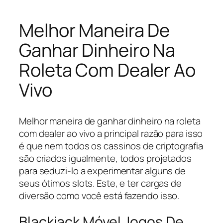
Melhor Maneira De
Ganhar Dinheiro Na
Roleta Com Dealer Ao
Vivo
Melhor maneira de ganhar dinheiro na roleta
com dealer ao vivo a principal razão para isso
é que nem todos os cassinos de criptografia
são criados igualmente, todos projetados
para seduzi-lo a experimentar alguns de
seus ótimos slots. Este, e ter cargas de
diversão como você está fazendo isso.
Blackjack Móvel Jogos De