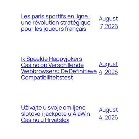
Les paris sportifs en ligne :
August
une révolution stratégique
7, 2026
pour les joueurs français
Ik Speelde Happyjokers
August
Casino op Verschillende
Webbrowsers: De Definitieve
4, 2026
Compatibiliteitstest
Uživajte u svoje omiljene
August
slotove i jackpote u AlaWin
4, 2026
Casinu u Hrvatskoj