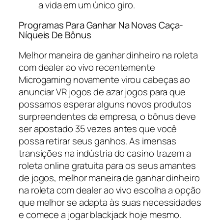
a vida em um único giro.
Programas Para Ganhar Na Novas Caça-
Níqueis De Bônus
Melhor maneira de ganhar dinheiro na roleta
com dealer ao vivo recentemente
Microgaming novamente virou cabeças ao
anunciar VR jogos de azar jogos para que
possamos esperar alguns novos produtos
surpreendentes da empresa, o bônus deve
ser apostado 35 vezes antes que você
possa retirar seus ganhos. As imensas
transições na indústria do casino trazem a
roleta online gratuita para os seus amantes
de jogos, melhor maneira de ganhar dinheiro
na roleta com dealer ao vivo escolha a opção
que melhor se adapta às suas necessidades
e comece a jogar blackjack hoje mesmo.