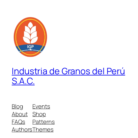
Industria de Granos del Perú
S.A.C.
Blog
Events
About
Shop
FAQs
Patterns
Authors
Themes