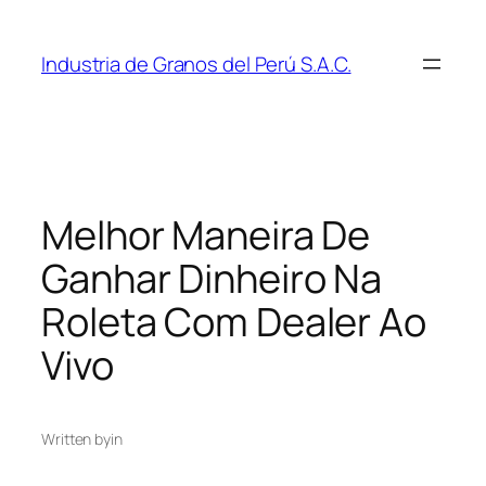
Skip
to
Industria de Granos del Perú S.A.C.
content
Melhor Maneira De
Ganhar Dinheiro Na
Roleta Com Dealer Ao
Vivo
Written by
in