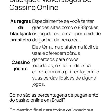
Cassino Online
As regras
Especialmente se você tentar
da
grandes sites como o 888poker,
blackjack
os jogadores têm a oportunidade
brasileiro
de ganhar dinheiro real.
Eles têm uma plataforma fácil de
usar e oferecem bônus
generosos para novos
Cassino
jogadores, o site credita sua
jogars
conta com uma porcentagem de
suas perdas líquidas de alguns
jogos.
Como são as percentagens de pagamento
do casino online em Brazil?
É o destino final para todos os jogadores