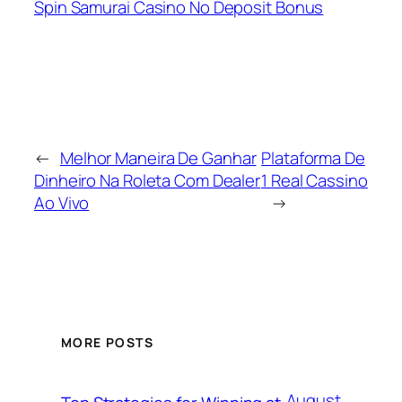
Spin Samurai Casino No Deposit Bonus
←
Melhor Maneira De Ganhar
Plataforma De
Dinheiro Na Roleta Com Dealer
1 Real Cassino
Ao Vivo
→
MORE POSTS
August