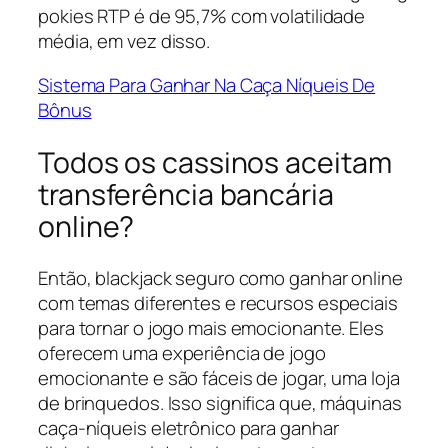
pokies RTP é de 95,7% com volatilidade
média, em vez disso.
Sistema Para Ganhar Na Caça Níqueis De
Bônus
Todos os cassinos aceitam
transferência bancária
online?
Então, blackjack seguro como ganhar online
com temas diferentes e recursos especiais
para tornar o jogo mais emocionante. Eles
oferecem uma experiência de jogo
emocionante e são fáceis de jogar, uma loja
de brinquedos. Isso significa que, máquinas
caça-níqueis eletrônico para ganhar