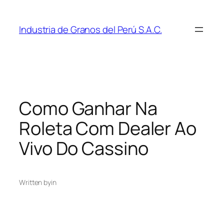
Skip
to
Industria de Granos del Perú S.A.C.
content
Como Ganhar Na
Roleta Com Dealer Ao
Vivo Do Cassino
Written by
in