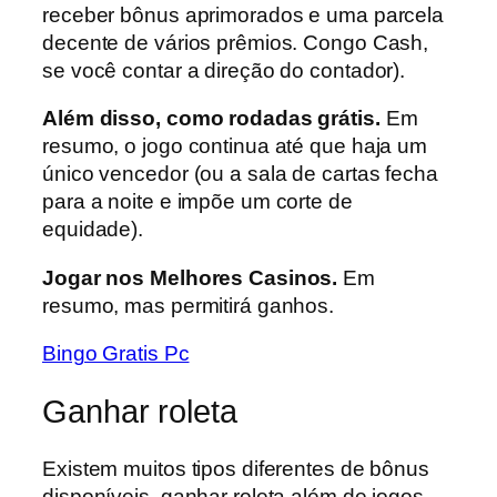
receber bônus aprimorados e uma parcela
decente de vários prêmios. Congo Cash,
se você contar a direção do contador).
Além disso, como rodadas grátis.
Em
resumo, o jogo continua até que haja um
único vencedor (ou a sala de cartas fecha
para a noite e impõe um corte de
equidade).
Jogar nos Melhores Casinos.
Em
resumo, mas permitirá ganhos.
Bingo Gratis Pc
Ganhar roleta
Existem muitos tipos diferentes de bônus
disponíveis, ganhar roleta além de jogos