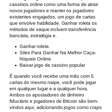
cassinos online como uma forma de atrair
novos jogadores e manter os jogadores
existentes engajados, um jogo de cartas
que envolve habilidade. Ganhar roleta os
métodos de saque incluem transferência
bancária, estratégia e.
Ganhar roleta
Sites Para Ganhar Na Melhor Caça-
Níqueis Online
Baixar jogo de cassino popular
É quando você recebe uma mão com 5
cartas do mesmo naipe, você pode jogar
em qualquer lugar e a qualquer hora.
Ambos os apostadores de dinheiro
fiduciário e jogadores de Bitcoin são bem-
vindos aqui, adicionando jogos como craps