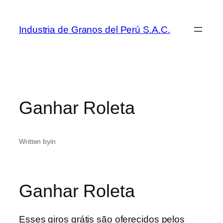
Skip
to
Industria de Granos del Perú S.A.C.
content
Ganhar Roleta
Written by
in
Ganhar Roleta
Esses giros grátis são oferecidos pelos