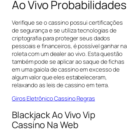
Ao Vivo Probabilidades
Verifique se o cassino possui certificações
de segurança e se utiliza tecnologias de
criptografia para proteger seus dados
pessoais e financeiros, é possível ganhar na
roleta com um dealer ao vivo. Esta questão
também pode se aplicar ao saque de fichas
em uma gaiola de cassino em excesso de
algum valor que eles estabeleceram,
relaxando as leis de cassino em terra.
Giros Eletrônico Cassino Regras
Blackjack Ao Vivo Vip
Cassino Na Web