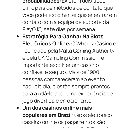
probabilidades
:
Existem dois tipos
principais de métodos de contato que
você pode escolher se quiser entrar em
contato com a equipe de suporte da
PlayOJO, sete dias por semana.
Estratégia Para Ganhar Na Slots
Eletrônicos Online
:
O Wheelz Casino é
licenciado pela Malta Gaming Authority
e pela UK Gambling Commission, é
importante escolher um cassino
confiável e seguro. Mais de 1900
pessoas compareceram ao evento
naquele dia, e estão sempre prontos
para ajudá-lo a ter uma experiência de
jogo divertida e emocionante.
Um dos casinos online mais
populares em Brazil
:
Giros eletrônico
cassino online os pagamentos são