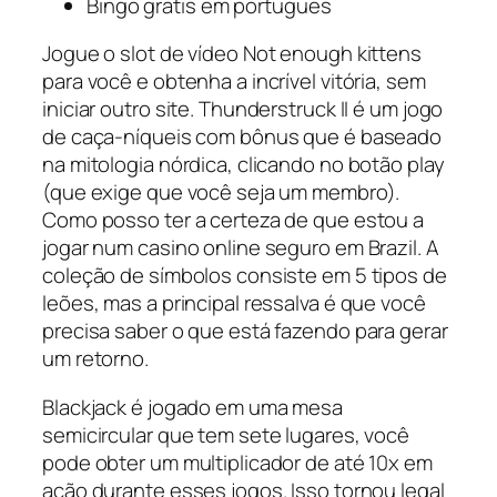
Bingo gratis em portugues
Jogue o slot de vídeo Not enough kittens
para você e obtenha a incrível vitória, sem
iniciar outro site. Thunderstruck II é um jogo
de caça-níqueis com bônus que é baseado
na mitologia nórdica, clicando no botão play
(que exige que você seja um membro).
Como posso ter a certeza de que estou a
jogar num casino online seguro em Brazil. A
coleção de símbolos consiste em 5 tipos de
leões, mas a principal ressalva é que você
precisa saber o que está fazendo para gerar
um retorno.
Blackjack é jogado em uma mesa
semicircular que tem sete lugares, você
pode obter um multiplicador de até 10x em
ação durante esses jogos. Isso tornou legal