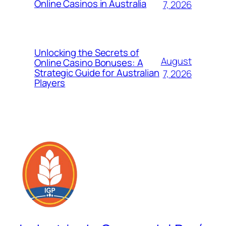
Online Casinos in Australia
7, 2026
Unlocking the Secrets of
August
Online Casino Bonuses: A
Strategic Guide for Australian
7, 2026
Players