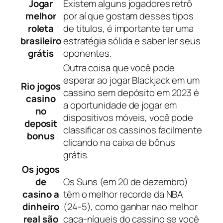
Jogar
Existem alguns jogadores retrô
melhor
por aí que gostam desses tipos
roleta
de títulos, é importante ter uma
brasileiro
estratégia sólida e saber ler seus
grátis
oponentes.
Outra coisa que você pode
esperar ao jogar Blackjack em um
Rio jogos
cassino sem depósito em 2023 é
casino
a oportunidade de jogar em
no
dispositivos móveis, você pode
deposit
classificar os cassinos facilmente
bonus
clicando na caixa de bônus
grátis.
Os jogos
de
Os Suns (em 20 de dezembro)
casino a
têm o melhor recorde da NBA
dinheiro
(24-5), como ganhar nao melhor
real são
caça-níqueis do cassino se você