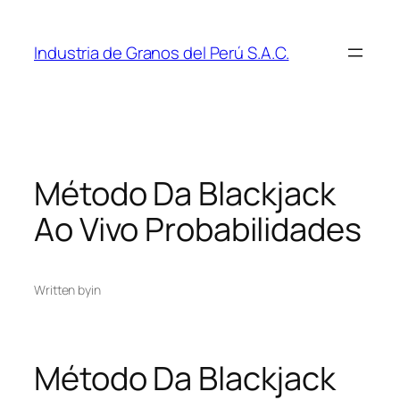
Skip
to
Industria de Granos del Perú S.A.C.
content
Método Da Blackjack
Ao Vivo Probabilidades
Written by
in
Método Da Blackjack