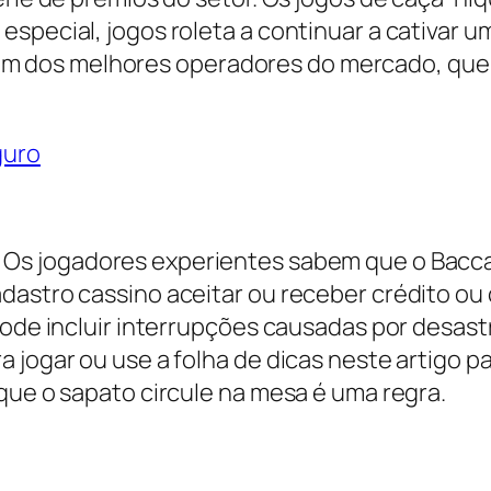
special, jogos roleta a continuar a cativar u
 dos melhores operadores do mercado, que 
guro
Os jogadores experientes sabem que o Baccar
dastro cassino aceitar ou receber crédito ou 
pode incluir interrupções causadas por desast
jogar ou use a folha de dicas neste artigo par
que o sapato circule na mesa é uma regra.