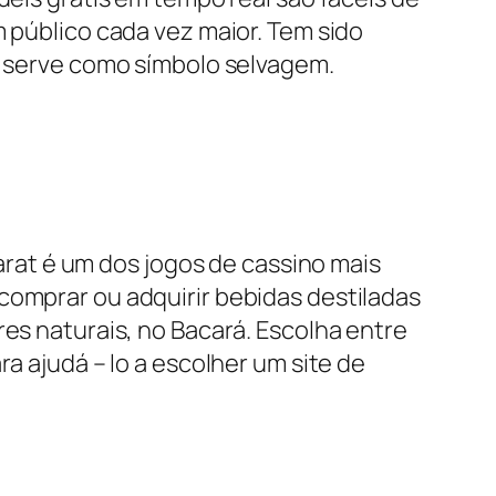
m público cada vez maior. Tem sido
serve como símbolo selvagem.
at é um dos jogos de cassino mais
comprar ou adquirir bebidas destiladas
res naturais, no Bacará. Escolha entre
a ajudá – lo a escolher um site de