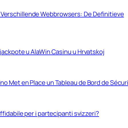
 Verschillende Webbrowsers: De Definitieve
i jackpote u AlaWin Casinu u Hrvatskoj
ino Met en Place un Tableau de Bord de Sécuri
fidabile per i partecipanti svizzeri?