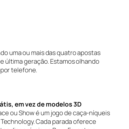
ndo uma ou mais das quatro apostas
e última geração. Estamos olhando
por telefone.
átis, em vez de modelos 3D
lace ou Show é um jogo de caça-níqueis
s Technology. Cada parada oferece