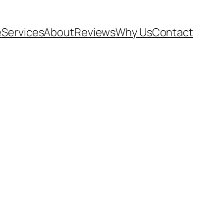
e
Services
About
Reviews
Why Us
Contact