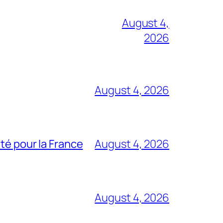
August 4,
2026
August 4, 2026
té pour la France
August 4, 2026
August 4, 2026