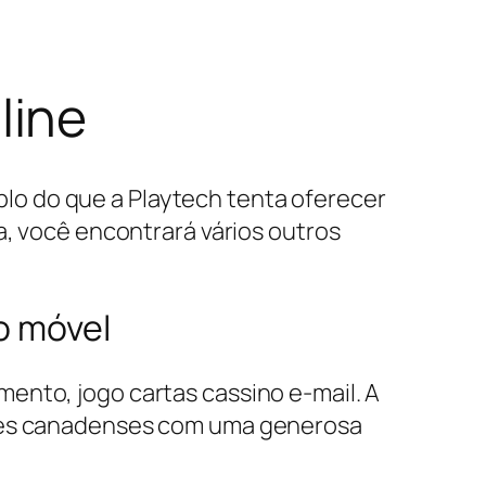
line
o do que a Playtech tenta oferecer
a, você encontrará vários outros
o móvel
ento, jogo cartas cassino e-mail. A
ores canadenses com uma generosa