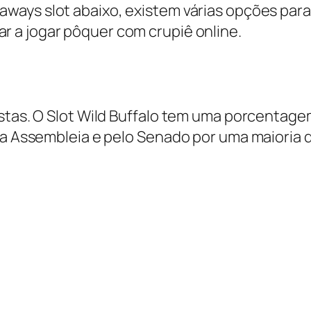
aways slot abaixo, existem várias opções para
r a jogar pôquer com crupiê online.
stas. O Slot Wild Buffalo tem uma porcentagem
la Assembleia e pelo Senado por uma maioria d