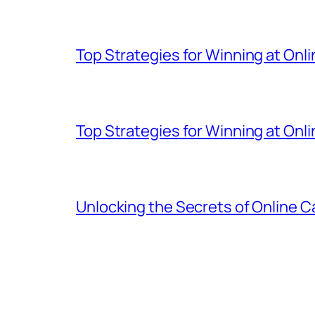
Top Strategies for Winning at Onli
Top Strategies for Winning at Onli
Unlocking the Secrets of Online C