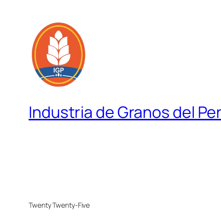
Industria de Granos del Per
Twenty Twenty-Five