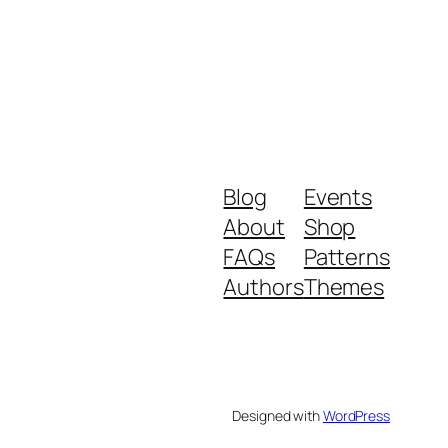
Blog
Events
About
Shop
FAQs
Patterns
Authors
Themes
Designed with
WordPress