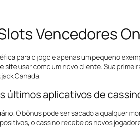
lots Vencedores On
fica para o jogo e apenas um pequeno exempl
e site usar como um novo cliente. Sua primeir
kjack Canada.
s últimos aplicativos de cassin
ário. O bônus pode ser sacado a qualquer mom
spositivos, o cassino recebe os novos jogad