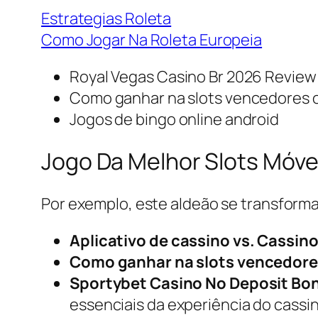
Estrategias Roleta
Como Jogar Na Roleta Europeia
Royal Vegas Casino Br 2026 Review
Como ganhar na slots vencedores 
Jogos de bingo online android
Jogo Da Melhor Slots Móve
Por exemplo, este aldeão se transforma
Aplicativo de cassino vs. Cassino
Como ganhar na slots vencedore
Sportybet Casino No Deposit Bo
essenciais da experiência do cassin