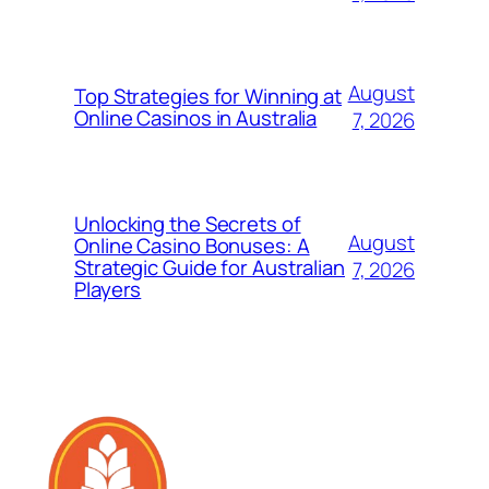
August
Top Strategies for Winning at
Online Casinos in Australia
7, 2026
Unlocking the Secrets of
August
Online Casino Bonuses: A
Strategic Guide for Australian
7, 2026
Players