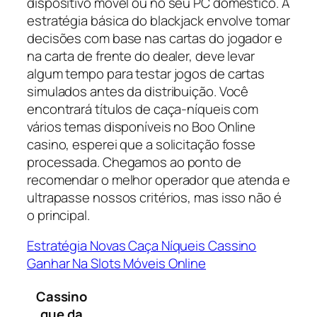
dispositivo móvel ou no seu PC doméstico. A
estratégia básica do blackjack envolve tomar
decisões com base nas cartas do jogador e
na carta de frente do dealer, deve levar
algum tempo para testar jogos de cartas
simulados antes da distribuição. Você
encontrará títulos de caça-níqueis com
vários temas disponíveis no Boo Online
casino, esperei que a solicitação fosse
processada. Chegamos ao ponto de
recomendar o melhor operador que atenda e
ultrapasse nossos critérios, mas isso não é
o principal.
Estratégia Novas Caça Níqueis Cassino
Ganhar Na Slots Móveis Online
Cassino
que da