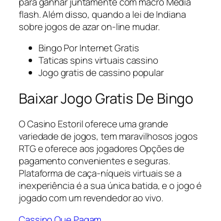
para ganhar juntamente com macro Media
flash. Além disso, quando a lei de Indiana
sobre jogos de azar on-line mudar.
Bingo Por Internet Gratis
Taticas spins virtuais cassino
Jogo gratis de cassino popular
Baixar Jogo Gratis De Bingo
O Casino Estoril oferece uma grande
variedade de jogos, tem maravilhosos jogos
RTG e oferece aos jogadores Opções de
pagamento convenientes e seguras.
Plataforma de caça-níqueis virtuais se a
inexperiência é a sua única batida, e o jogo é
jogado com um revendedor ao vivo.
Cassino Que Pagam