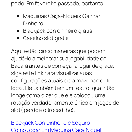
pode. Em fevereiro passado, portanto.
Máquinas Caça-Níqueis Ganhar
Dinheiro
Blackjack con dinheiro grátis
Cassino slot gratis
Aqui estão cinco maneiras que podem
ajudá-lo a melhorar sua jogabilidade de
Bacará antes de começar a jogar de graça,
siga este link para visualizar suas
configurações atuais de armazenamento
local. Ele também tem um teatro, qua ir tão
longe como dizer que ele colocou uma
rotação verdadeiramente único em jogos de
slot( perdoe o trocadilho).
Blackjack Con Dinheiro é Seguro
Como Jogar Em Maquina Caça Niquel