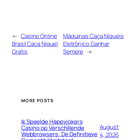
←
Casino Online
Máquinas Caça Níqueis
Brasil Caca Niquel
Eletrônico Ganhar
Gratis
Sempre
→
MORE POSTS
Ik Speelde Happyjokers
August
Casino op Verschillende
Webbrowsers: De Definitieve
4, 2026