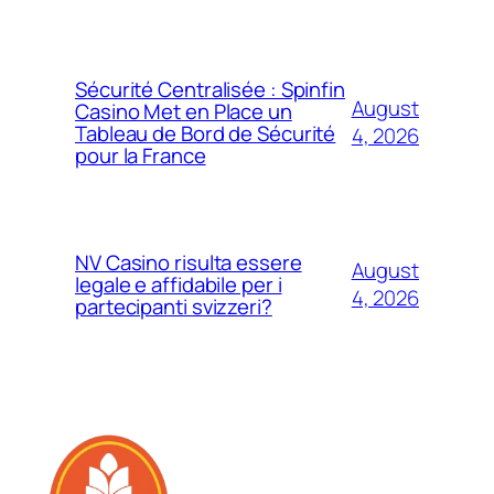
Sécurité Centralisée : Spinfin
August
Casino Met en Place un
Tableau de Bord de Sécurité
4, 2026
pour la France
NV Casino risulta essere
August
legale e affidabile per i
4, 2026
partecipanti svizzeri?