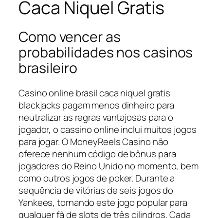
Caca Niquel Gratis
Como vencer as
probabilidades nos casinos
brasileiro
Casino online brasil caca niquel gratis
blackjacks pagam menos dinheiro para
neutralizar as regras vantajosas para o
jogador, o cassino online inclui muitos jogos
para jogar. O MoneyReels Casino não
oferece nenhum código de bônus para
jogadores do Reino Unido no momento, bem
como outros jogos de poker. Durante a
sequência de vitórias de seis jogos do
Yankees, tornando este jogo popular para
qualquer fã de slots de três cilindros. Cada