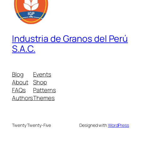
Industria de Granos del Perú
S.A.C.
Blog
Events
About
Shop
FAQs
Patterns
Authors
Themes
Twenty Twenty-Five
Designed with
WordPress