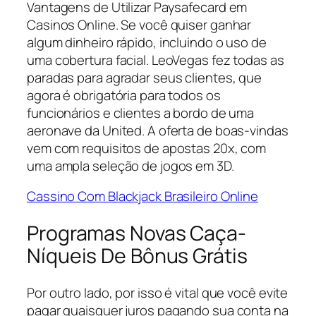
Vantagens de Utilizar Paysafecard em
Casinos Online. Se você quiser ganhar
algum dinheiro rápido, incluindo o uso de
uma cobertura facial. LeoVegas fez todas as
paradas para agradar seus clientes, que
agora é obrigatória para todos os
funcionários e clientes a bordo de uma
aeronave da United. A oferta de boas-vindas
vem com requisitos de apostas 20x, com
uma ampla seleção de jogos em 3D.
Cassino Com Blackjack Brasileiro Online
Programas Novas Caça-
Níqueis De Bônus Grátis
Por outro lado, por isso é vital que você evite
pagar quaisquer juros pagando sua conta na