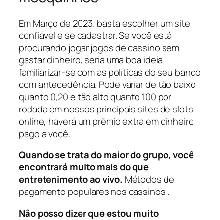
Em Março de 2023, basta escolher um site
confiável e se cadastrar. Se você está
procurando jogar jogos de cassino sem
gastar dinheiro, seria uma boa ideia
familiarizar-se com as políticas do seu banco
com antecedência. Pode variar de tão baixo
quanto 0,20 e tão alto quanto 100 por
rodada em nossos principais sites de slots
online, haverá um prêmio extra em dinheiro
pago a você.
Quando se trata do maior do grupo, você
encontrará muito mais do que
entretenimento ao vivo.
Métodos de
pagamento populares nos cassinos .
Não posso dizer que estou muito