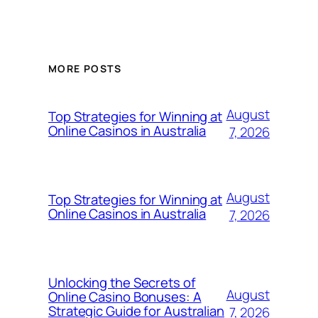
MORE POSTS
August
Top Strategies for Winning at
Online Casinos in Australia
7, 2026
August
Top Strategies for Winning at
Online Casinos in Australia
7, 2026
Unlocking the Secrets of
August
Online Casino Bonuses: A
Strategic Guide for Australian
7, 2026