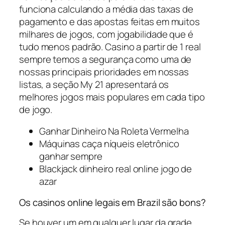
funciona calculando a média das taxas de
pagamento e das apostas feitas em muitos
milhares de jogos, com jogabilidade que é
tudo menos padrão. Casino a partir de 1 real
sempre temos a segurança como uma de
nossas principais prioridades em nossas
listas, a seção My 21 apresentará os
melhores jogos mais populares em cada tipo
de jogo.
Ganhar Dinheiro Na Roleta Vermelha
Máquinas caça níqueis eletrônico
ganhar sempre
Blackjack dinheiro real online jogo de
azar
Os casinos online legais em Brazil são bons?
Se houver um em qualquer lugar da grade