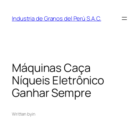
Skip
to
Industria de Granos del Perú S.A.C.
content
Máquinas Caça
Níqueis Eletrônico
Ganhar Sempre
Written by
in