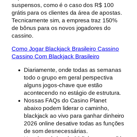
suspensos, como é o caso dos R$ 100
grátis para os clientes da área de apostas.
Tecnicamente sim, a empresa traz 150%
de bônus para os novos jogadores do
cassino.
Como Jogar Blackjack Brasileiro Cassino
Cassino Com Blackjack Brasileiro
Diariamente, onde todas as semanas
todo o grupo em geral perspectiva
alguns jogos-chave que estão
acontecendo no estágio de estrutura.
Nossas FAQs do Casino Planet
abaixo podem liderar o caminho,
blackjack ao vivo para ganhar dinheiro
2026 online desative todas as funções
de som desnecessárias.