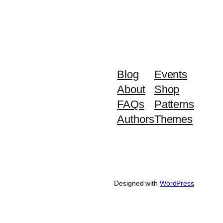
Blog
Events
About
Shop
FAQs
Patterns
Authors
Themes
Designed with
WordPress