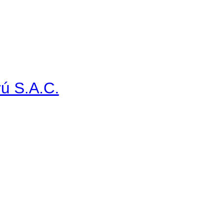
rú S.A.C.