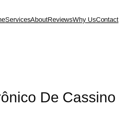
me
Services
About
Reviews
Why Us
Contact
rônico De Cassino