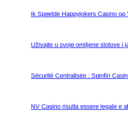
Ik Speelde Happyjokers Casino op V
Uživajte u svoje omiljene slotove i
Sécurité Centralisée : Spinfin Cas
NV Casino risulta essere legale e aff