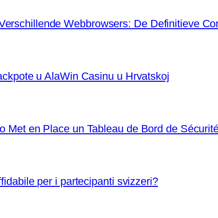
erschillende Webbrowsers: De Definitieve Comp
 jackpote u AlaWin Casinu u Hrvatskoj
ino Met en Place un Tableau de Bord de Sécurité
idabile per i partecipanti svizzeri?