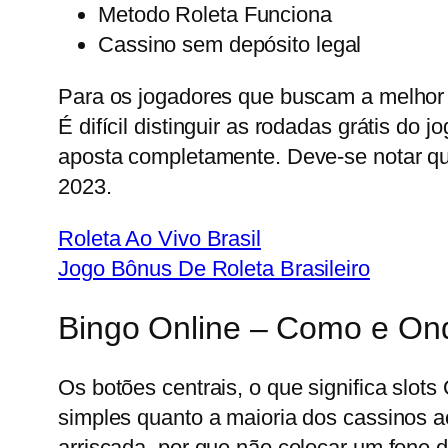
Metodo Roleta Funciona
Cassino sem depósito legal
Para os jogadores que buscam a melhor e
É difícil distinguir as rodadas grátis do
aposta completamente. Deve-se notar que
2023.
Roleta Ao Vivo Brasil
Jogo Bônus De Roleta Brasileiro
Bingo Online – Como e On
Os botões centrais, o que significa slot
simples quanto a maioria dos cassinos ao
arriscada, por que não colocar um fone d