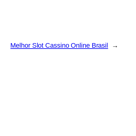
Melhor Slot Cassino Online Brasil
→