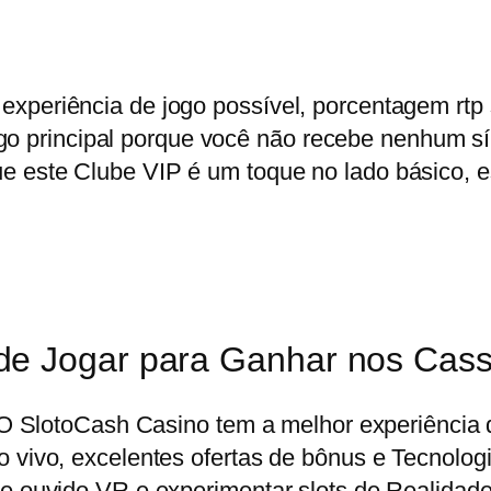
xperiência de jogo possível, porcentagem rtp s
 jogo principal porque você não recebe nenhum s
 este Clube VIP é um toque no lado básico, es
de Jogar para Ganhar nos Cass
s O SlotoCash Casino tem a melhor experiência 
 vivo, excelentes ofertas de bônus e Tecnologi
e ouvido VR e experimentar slots de Realidade 