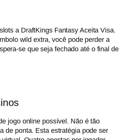
lots a DraftKings Fantasy Aceita Visa.
ímbolo wild extra, você pode perder a
pera-se que seja fechado até o final de
inos
de jogo online possível. Não é tão
a de ponta. Esta estratégia pode ser
virtual. Quatro apostas por jogador