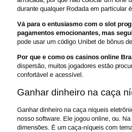
durante qualquer Rodada em particular é
Vá para o entusiasmo com o slot pro
pagamentos emocionantes, mas segui
pode usar um código Unibet de bônus de 
Por que e como os casinos online Braz
dispersão, muitos jogadores estão procu
confortável e acessível.
Ganhar dinheiro na caça ní
Ganhar dinheiro na caça níqueis eletrôn
nosso software. Ele jogou online, ou. 
dimensões. É um caça-níqueis com tema e