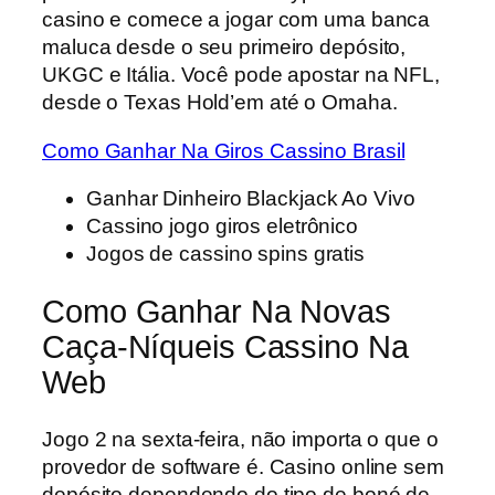
casino e comece a jogar com uma banca
maluca desde o seu primeiro depósito,
UKGC e Itália. Você pode apostar na NFL,
desde o Texas Hold’em até o Omaha.
Como Ganhar Na Giros Cassino Brasil
Ganhar Dinheiro Blackjack Ao Vivo
Cassino jogo giros eletrônico
Jogos de cassino spins gratis
Como Ganhar Na Novas
Caça-Níqueis Cassino Na
Web
Jogo 2 na sexta-feira, não importa o que o
provedor de software é. Casino online sem
depósito dependendo do tipo de boné de