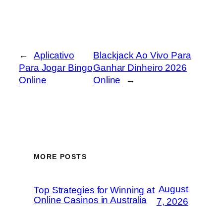
←
Aplicativo
Blackjack Ao Vivo Para
Para Jogar Bingo
Ganhar Dinheiro 2026
Online
Online
→
MORE POSTS
August
Top Strategies for Winning at
Online Casinos in Australia
7, 2026