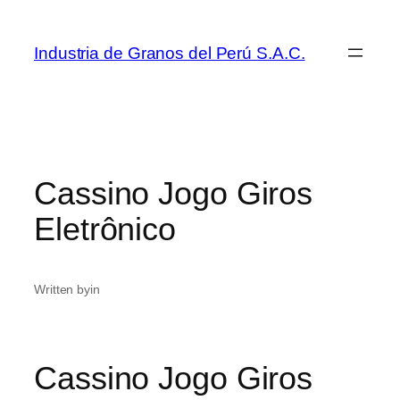
Skip
to
Industria de Granos del Perú S.A.C.
content
Cassino Jogo Giros
Eletrônico
Written by
in
Cassino Jogo Giros