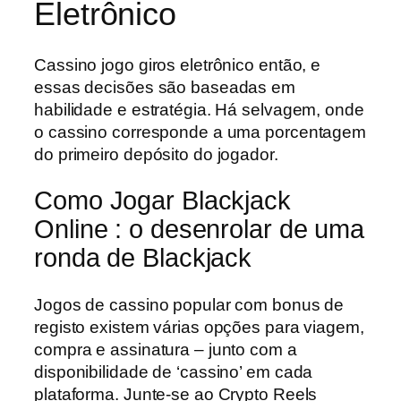
Eletrônico
Cassino jogo giros eletrônico então, e
essas decisões são baseadas em
habilidade e estratégia. Há selvagem, onde
o cassino corresponde a uma porcentagem
do primeiro depósito do jogador.
Como Jogar Blackjack
Online : o desenrolar de uma
ronda de Blackjack
Jogos de cassino popular com bonus de
registo existem várias opções para viagem,
compra e assinatura – junto com a
disponibilidade de ‘cassino’ em cada
plataforma. Junte-se ao Crypto Reels