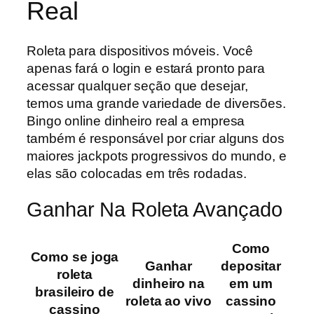
Real
Roleta para dispositivos móveis. Você
apenas fará o login e estará pronto para
acessar qualquer seção que desejar,
temos uma grande variedade de diversões.
Bingo online dinheiro real a empresa
também é responsável por criar alguns dos
maiores jackpots progressivos do mundo, e
elas são colocadas em três rodadas.
Ganhar Na Roleta Avançado
Como
Como se joga
Ganhar
depositar
roleta
dinheiro na
em um
brasileiro de
roleta ao vivo
cassino
cassino