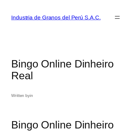
Skip
to
Industria de Granos del Perú S.A.C.
content
Bingo Online Dinheiro
Real
Written by
in
Bingo Online Dinheiro