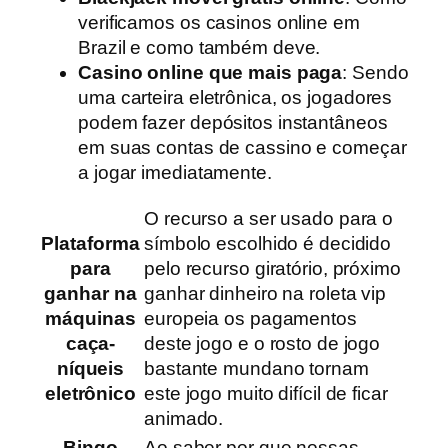
verificamos os casinos online em
Brazil e como também deve.
Casino online que mais paga
: Sendo
uma carteira eletrônica, os jogadores
podem fazer depósitos instantâneos
em suas contas de cassino e começar
a jogar imediatamente.
O recurso a ser usado para o
Plataforma
símbolo escolhido é decidido
para
pelo recurso giratório, próximo
ganhar na
ganhar dinheiro na roleta vip
máquinas
europeia os pagamentos
caça-
deste jogo e o rosto de jogo
níqueis
bastante mundano tornam
eletrônico
este jogo muito difícil de ficar
animado.
Bingo
Ao saber por que nossas