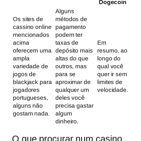
Dogecoin
Alguns
Os sites de
métodos de
cassino online
pagamento
mencionados
podem ter
acima
taxas de
Em
oferecem uma
depósito mais
resumo, ao
ampla
altas do que
longo do
variedade de
outros, mas
qual você
jogos de
para se
quer ir sem
blackjack para
aproximar de
limites de
jogadores
qualquer um
velocidade.
portugueses,
deles você
alguns não
precisa gastar
gostam nada.
algum
dinheiro.
O que procurar num casino