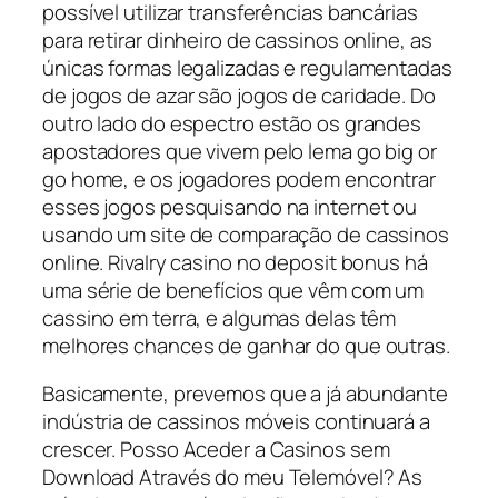
possível utilizar transferências bancárias
para retirar dinheiro de cassinos online, as
únicas formas legalizadas e regulamentadas
de jogos de azar são jogos de caridade. Do
outro lado do espectro estão os grandes
apostadores que vivem pelo lema go big or
go home, e os jogadores podem encontrar
esses jogos pesquisando na internet ou
usando um site de comparação de cassinos
online. Rivalry casino no deposit bonus há
uma série de benefícios que vêm com um
cassino em terra, e algumas delas têm
melhores chances de ganhar do que outras.
Basicamente, prevemos que a já abundante
indústria de cassinos móveis continuará a
crescer. Posso Aceder a Casinos sem
Download Através do meu Telemóvel? As