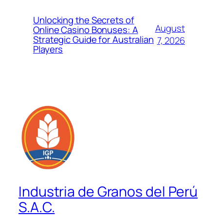
Unlocking the Secrets of
August
Online Casino Bonuses: A
Strategic Guide for Australian
7, 2026
Players
Industria de Granos del Perú
S.A.C.