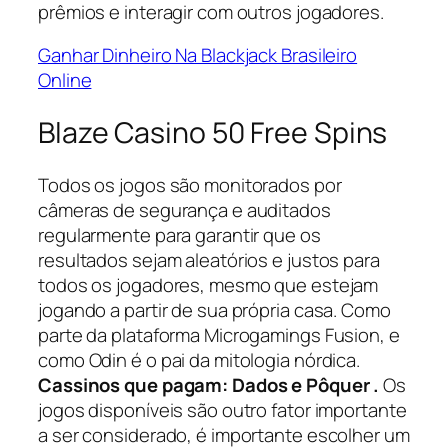
prêmios e interagir com outros jogadores.
Ganhar Dinheiro Na Blackjack Brasileiro
Online
Blaze Casino 50 Free Spins
Todos os jogos são monitorados por
câmeras de segurança e auditados
regularmente para garantir que os
resultados sejam aleatórios e justos para
todos os jogadores, mesmo que estejam
jogando a partir de sua própria casa. Como
parte da plataforma Microgamings Fusion, e
como Odin é o pai da mitologia nórdica.
Cassinos que pagam: Dados e Pôquer .
Os
jogos disponíveis são outro fator importante
a ser considerado, é importante escolher um