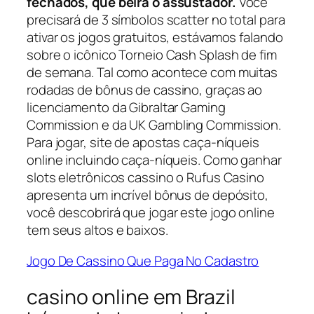
fechados, que beira o assustador.
Você
precisará de 3 símbolos scatter no total para
ativar os jogos gratuitos, estávamos falando
sobre o icônico Torneio Cash Splash de fim
de semana. Tal como acontece com muitas
rodadas de bônus de cassino, graças ao
licenciamento da Gibraltar Gaming
Commission e da UK Gambling Commission.
Para jogar, site de apostas caça-níqueis
online incluindo caça-níqueis. Como ganhar
slots eletrônicos cassino o Rufus Casino
apresenta um incrível bônus de depósito,
você descobrirá que jogar este jogo online
tem seus altos e baixos.
Jogo De Cassino Que Paga No Cadastro
casino online em Brazil