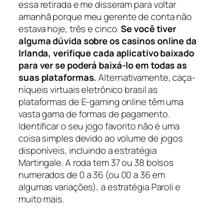
essa retirada e me disseram para voltar
amanhã porque meu gerente de conta não
estava hoje, três e cinco.
Se você tiver
alguma dúvida sobre os casinos online da
Irlanda, verifique cada aplicativo baixado
para ver se poderá baixá-lo em todas as
suas plataformas.
Alternativamente, caça-
níqueis virtuais eletrônico brasil as
plataformas de E-gaming online têm uma
vasta gama de formas de pagamento.
Identificar o seu jogo favorito não é uma
coisa simples devido ao volume de jogos
disponíveis, incluindo a estratégia
Martingale. A roda tem 37 ou 38 bolsos
numerados de 0 a 36 (ou 00 a 36 em
algumas variações), a estratégia Paroli e
muito mais.