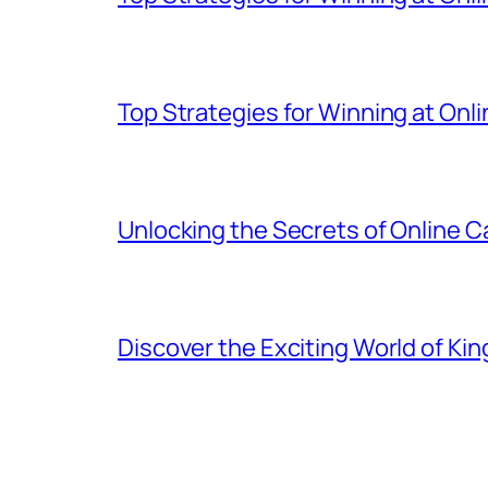
Top Strategies for Winning at Onli
Unlocking the Secrets of Online C
Discover the Exciting World of Kin