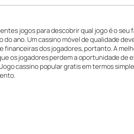
ntes jogos para descobrir qual jogo é o seu 
go do ano. Um cassino móvel de qualidade dev
 financeiras dos jogadores, portanto. A melho
r que os jogadores perdem a oportunidade de 
 Jogo cassino popular gratis em termos simple
ento.