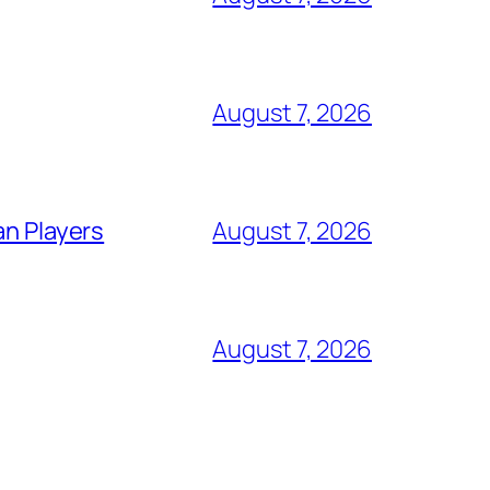
August 7, 2026
an Players
August 7, 2026
August 7, 2026