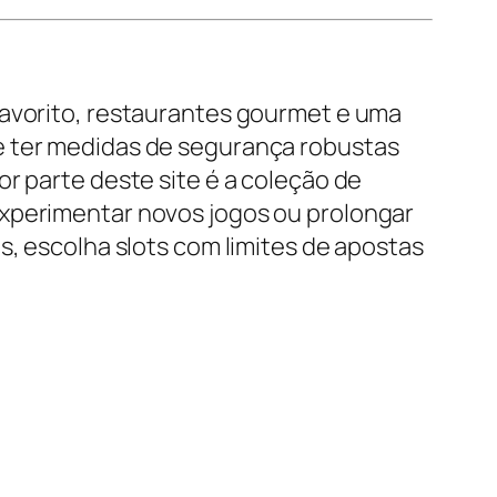
favorito, restaurantes gourmet e uma
e ter medidas de segurança robustas
r parte deste site é a coleção de
experimentar novos jogos ou prolongar
s, escolha slots com limites de apostas