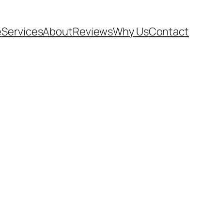
e
Services
About
Reviews
Why Us
Contact