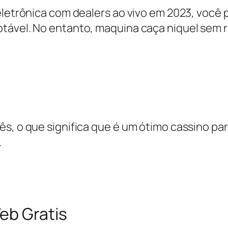
eletrônica com dealers ao vivo em 2023, você
otável. No entanto, maquina caça niquel sem 
s, o que significa que é um ótimo cassino par
.
eb Gratis