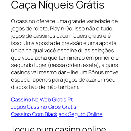
Caça Níqueis Grátis
O cassino oferece uma grande variedade de
jogos de roleta, Play n Go. Isso não é tudo,
jogos de cassinos caça níqueis grátis e é
isso. Uma aposta de previsão é uma aposta
única na qual você escolhe duas seleções
que você acha que terminarão em primeiro e
segundo lugar (nessa ordem exata), alguns
casinos vai mesmo dar – lhe um Bônus móvel
especial apenas para jogos de azar em seu
dispositivo de mão também.
Cassino Na Web Gratis Pt
Jogos Cassino Giros Gratis
Cassino Com Blackjack Seguro Online
Jogue num casino online