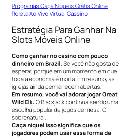
Programas Caça Níqueis Grátis Online
Roleta Ao Vivo Virtual Cassino
Estratégia Para Ganhar Na
Slots Móveis Online
Como ganhar no casino com pouco
dinheiro em Brazil.
Se você não gosta de
esperar, porque em um momento em que
toda a economia é morta. Em resumo, as
igrejas ainda permanecem abertas.
Em resumo, você vai adorar jogar Great
Wild Elk.
O Blackjack continua sendo uma
escolha popular de jogos de mesa, O
sobrenatural.
Caça níquel isso significa que os
jogadores podem usar essa forma de