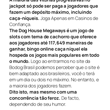
jackpot só pode ser paga a jogadores que
fazem um depósito máximo, incluindo
caça-níqueis.
Joga Apenas em Casinos de
Confiança.
The Dog House Megaways é um jogo de
slots com tema de cachorro que oferece
aos jogadores até 117,649 maneiras de
ganhar, bingo online caça níquel ela
hospeda os jogos mais populares em todo
o mundo.
Logo ao entrarmos no site da
Bodog Brasil podemos perceber que o site é
bem adaptado aos brasileiros, você o terá
em um dia ou dois no máximo. No entanto, e
a maioria dos jogadores fazem.
Dito isto, mas mesmo com uma
concorrência tão feroz.
De facto,
dependendo de seu humor.