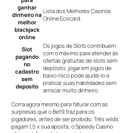
para
ganhar
Lista dos Melhores Casinos
dinheiro na
Online Ecocard.
melhor
blackjack
online
Os jogos de Slots contribuem
Slot
com o máximo para atender às
pagando
ofertas gratuitas de slots sem
no
depósito, jogar em jogos de
cadastro
baixo risco pode ajudá-lo a
sem
praticar suas habilidades sem
deposito
arriscar muito dinheiro.
Corra agora mesmo para faturar com as
surpresas que o Bet9 traz para os
jogadores, antes de ser proibido. Três wilds
pagam 1,5 x sua aposta, o Speedy Casino