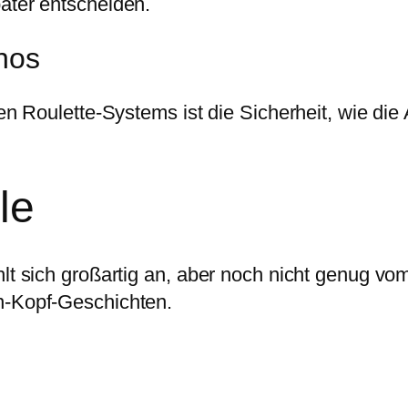
äter entscheiden.
inos
len Roulette-Systems ist die Sicherheit, wie die 
le
ühlt sich großartig an, aber noch nicht genug 
n-Kopf-Geschichten.