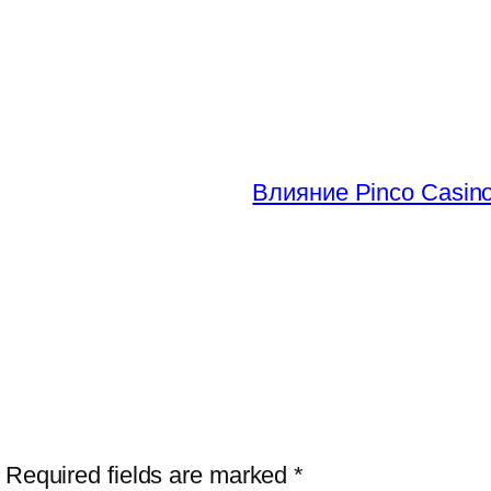
Влияние Pinco Casino
Required fields are marked
*