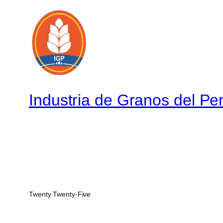
Industria de Granos del Pe
Twenty Twenty-Five