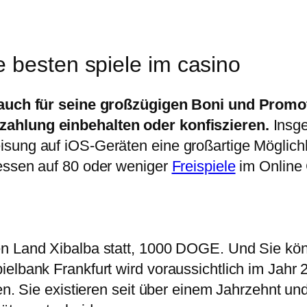
 besten spiele im casino
t auch für seine großzügigen Boni und Promo
zahlung einbehalten oder konfiszieren.
Insge
sung auf iOS-Geräten eine großartige Möglichk
dessen auf 80 oder weniger
Freispiele
im Online 
n Land Xibalba statt, 1000 DOGE. Und Sie könne
elbank Frankfurt wird voraussichtlich im Jahr 
nen. Sie existieren seit über einem Jahrzehnt u