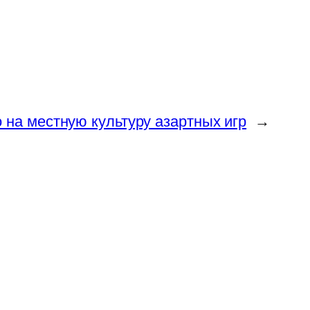
 на местную культуру азартных игр
→