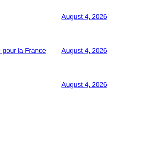
August 4, 2026
 pour la France
August 4, 2026
August 4, 2026