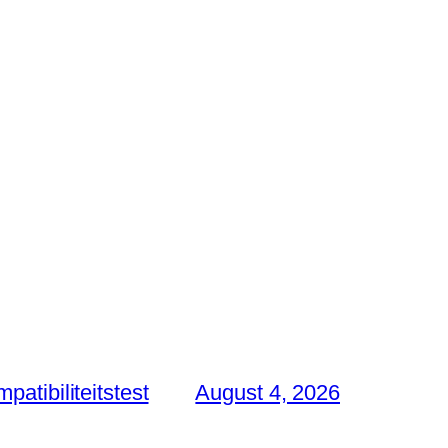
atibiliteitstest
August 4, 2026