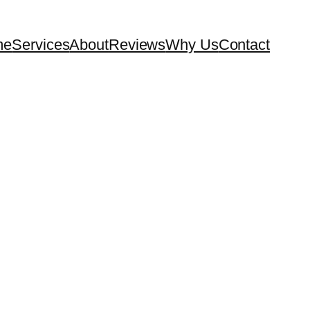
me
Services
About
Reviews
Why Us
Contact