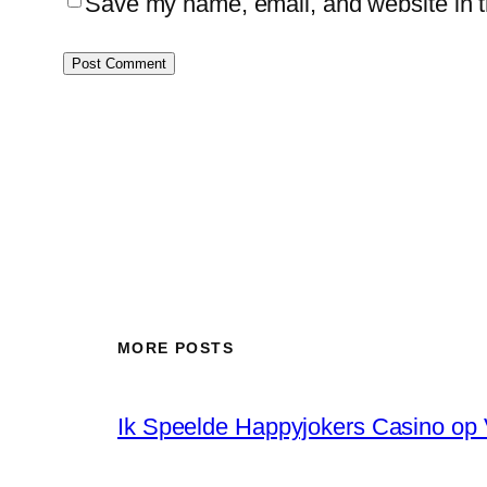
Save my name, email, and website in th
MORE POSTS
Ik Speelde Happyjokers Casino op V