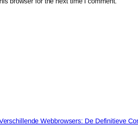
is browser for the next time I comment.
erschillende Webbrowsers: De Definitieve Comp