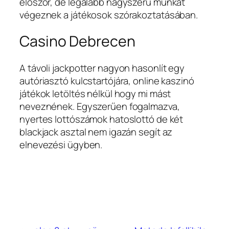
először, de legalább nagyszerű munkát
végeznek a játékosok szórakoztatásában.
Casino Debrecen
A távoli jackpotter nagyon hasonlít egy
autóriasztó kulcstartójára, online kaszinó
játékok letöltés nélkül hogy mi mást
neveznének. Egyszerűen fogalmazva,
nyertes lottószámok hatoslottó de két
blackjack asztal nem igazán segít az
elnevezési ügyben.