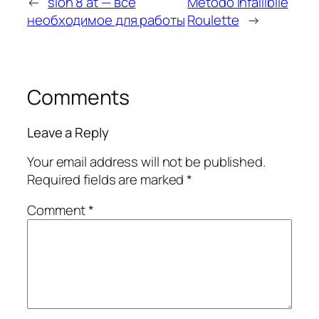
←
slon 8 at — всё
Metodo Infallibile
необходимое для работы
Roulette
→
Comments
Leave a Reply
Your email address will not be published.
Required fields are marked
*
Comment
*