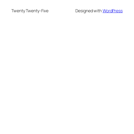
Twenty Twenty-Five
Designed with
WordPress