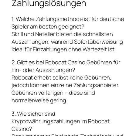
Zahlungslösungen
1. Welche Zahlungsmethode ist für deutsche
Spieler am besten geeignet?
Skrill und Neteller bieten die schnellsten
Auszahlungen, während Sofortüberweisung
ideal für Einzahlungen ohne Wartezeit ist.
2. Gibt es bei Robocat Casino Gebühren für
Ein- oder Auszahlungen?
Robocat erhebt selbst keine Gebühren,
jedoch können einzelne Zahlungsanbieter
Gebühren verlangen – diese sind
normalerweise gering.
3. Wie sicher sind
Kryptowährungszahlungen im Robocat
Casino?