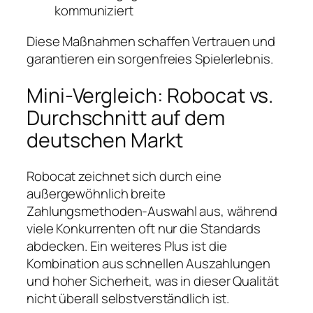
kommuniziert
Diese Maßnahmen schaffen Vertrauen und
garantieren ein sorgenfreies Spielerlebnis.
Mini-Vergleich: Robocat vs.
Durchschnitt auf dem
deutschen Markt
Robocat zeichnet sich durch eine
außergewöhnlich breite
Zahlungsmethoden-Auswahl aus, während
viele Konkurrenten oft nur die Standards
abdecken. Ein weiteres Plus ist die
Kombination aus schnellen Auszahlungen
und hoher Sicherheit, was in dieser Qualität
nicht überall selbstverständlich ist.