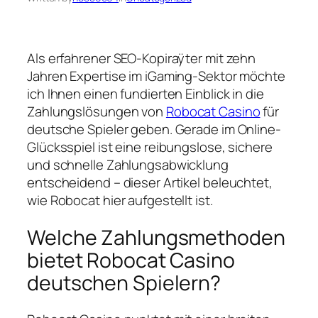
Als erfahrener SEO-Kopiraÿter mit zehn
Jahren Expertise im iGaming-Sektor möchte
ich Ihnen einen fundierten Einblick in die
Zahlungslösungen von
Robocat Casino
für
deutsche Spieler geben. Gerade im Online-
Glücksspiel ist eine reibungslose, sichere
und schnelle Zahlungsabwicklung
entscheidend – dieser Artikel beleuchtet,
wie Robocat hier aufgestellt ist.
Welche Zahlungsmethoden
bietet Robocat Casino
deutschen Spielern?