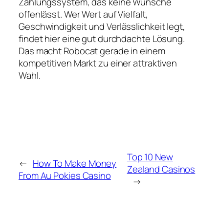
Zahlungssystem, das keine Wünsche
offenlässt. Wer Wert auf Vielfalt,
Geschwindigkeit und Verlässlichkeit legt,
findet hier eine gut durchdachte Lösung.
Das macht Robocat gerade in einem
kompetitiven Markt zu einer attraktiven
Wahl.
Top 10 New
←
How To Make Money
Zealand Casinos
From Au Pokies Casino
→