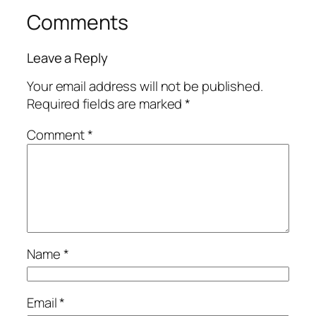
Comments
Leave a Reply
Your email address will not be published.
Required fields are marked
*
Comment
*
Name
*
Email
*