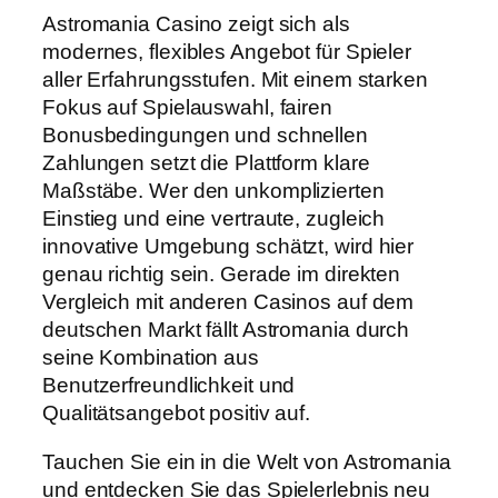
Astromania Casino zeigt sich als
modernes, flexibles Angebot für Spieler
aller Erfahrungsstufen. Mit einem starken
Fokus auf Spielauswahl, fairen
Bonusbedingungen und schnellen
Zahlungen setzt die Plattform klare
Maßstäbe. Wer den unkomplizierten
Einstieg und eine vertraute, zugleich
innovative Umgebung schätzt, wird hier
genau richtig sein. Gerade im direkten
Vergleich mit anderen Casinos auf dem
deutschen Markt fällt Astromania durch
seine Kombination aus
Benutzerfreundlichkeit und
Qualitätsangebot positiv auf.
Tauchen Sie ein in die Welt von Astromania
und entdecken Sie das Spielerlebnis neu