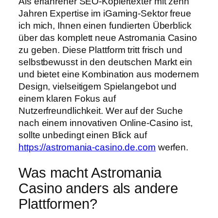
Als erfahrener SEO-Kopiertexter mit zehn
Jahren Expertise im iGaming-Sektor freue
ich mich, Ihnen einen fundierten Überblick
über das komplett neue Astromania Casino
zu geben. Diese Plattform tritt frisch und
selbstbewusst in den deutschen Markt ein
und bietet eine Kombination aus modernem
Design, vielseitigem Spielangebot und
einem klaren Fokus auf
Nutzerfreundlichkeit. Wer auf der Suche
nach einem innovativen Online-Casino ist,
sollte unbedingt einen Blick auf
https://astromania-casino.de.com
werfen.
Was macht Astromania
Casino anders als andere
Plattformen?