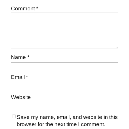
Comment
*
Name
*
Email
*
Website
Save my name, email, and website in this
browser for the next time I comment.