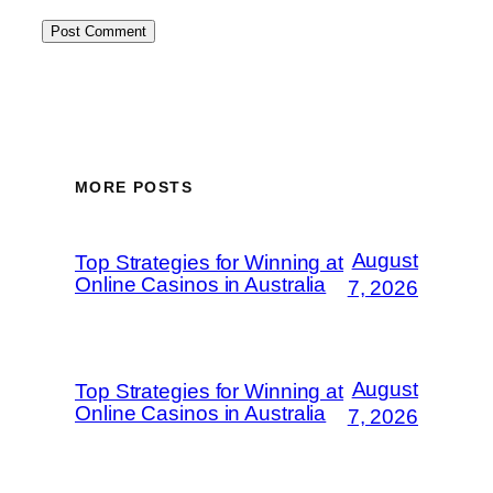
MORE POSTS
August
Top Strategies for Winning at
Online Casinos in Australia
7, 2026
August
Top Strategies for Winning at
Online Casinos in Australia
7, 2026