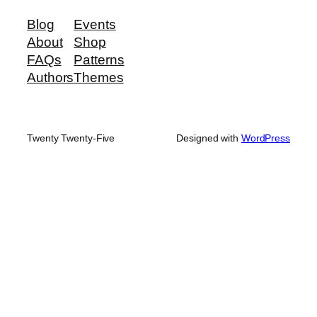
Blog
Events
About
Shop
FAQs
Patterns
Authors
Themes
Twenty Twenty-Five
Designed with
WordPress