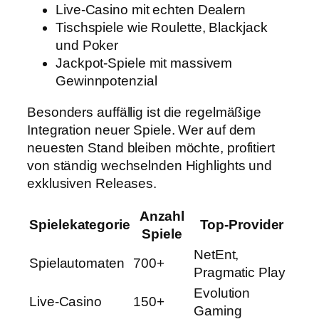
Live-Casino mit echten Dealern
Tischspiele wie Roulette, Blackjack
und Poker
Jackpot-Spiele mit massivem
Gewinnpotenzial
Besonders auffällig ist die regelmäßige
Integration neuer Spiele. Wer auf dem
neuesten Stand bleiben möchte, profitiert
von ständig wechselnden Highlights und
exklusiven Releases.
Anzahl
Spielekategorie
Top-Provider
Spiele
NetEnt,
Spielautomaten
700+
Pragmatic Play
Evolution
Live-Casino
150+
Gaming