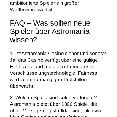
ambitionierte Spieler ein großer
Wettbewerbsvorteil.
FAQ – Was sollten neue
Spieler über Astromania
wissen?
1. Ist Astromania Casino sicher und seriös?
Ja, das Casino verfügt über eine gültige
EU-Lizenz und arbeitet mit modernster
Verschlüsselungstechnologie. Fairness
wird von unabhängigen Prüfstellen
überwacht.
2. Welche Spiele sind sofort verfügbar?
Astromania bietet über 1000 Spiele, die
ohne Verzögerung startklar sind, inklusive