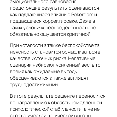
эмоционального равновесия
предстоящие результаты оцениваются
как поддающиеся влиянию Pokerdom и
поддающиеся корректировке. Даже в
таких условиях неопределённость не
обязательно ощущается критичной.
При усталости а также беспокойстве та
неясность становится осмысливаться в
качестве источник риска. Негативные
сценарии набирают усиленный вес, в то
время как ожидаемые выгоды
обесцениваются а также выглядят
труднодостижимыми.
В итоге результате решение переносится
по направлению к область немедленной
психологической стабильности, а не не
стратегической логической выгоды.