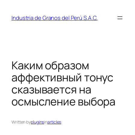
Skip
to
Industria de Granos del Perú S.A.C.
content
Каким образом
аффективный тонус
сказывается на
осмысление выбора
Written by
plugins
in
articles