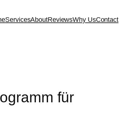
me
Services
About
Reviews
Why Us
Contact
rogramm für