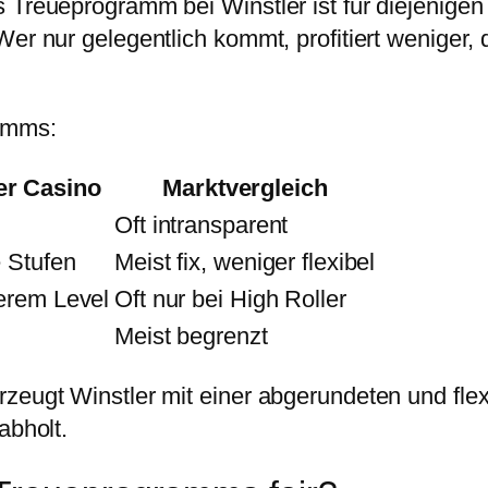
 Treueprogramm bei Winstler ist für diejenigen
Wer nur gelegentlich kommt, profitiert weniger
ramms:
er Casino
Marktvergleich
Oft intransparent
 Stufen
Meist fix, weniger flexibel
lerem Level
Oft nur bei High Roller
Meist begrenzt
zeugt Winstler mit einer abgerundeten und flex
abholt.