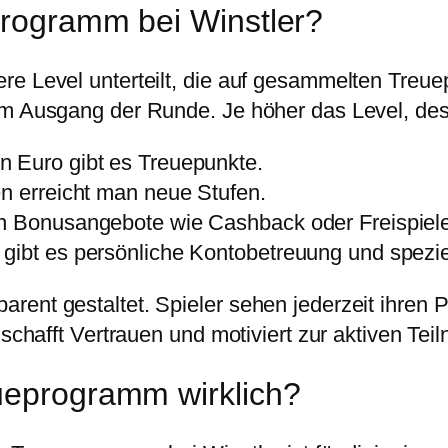
programm bei Winstler?
re Level unterteilt, die auf gesammelten Treue
om Ausgang der Runde. Je höher das Level, des
n Euro gibt es Treuepunkte.
en erreicht man neue Stufen.
en Bonusangebote wie Cashback oder Freispiele
gibt es persönliche Kontobetreuung und spezie
rent gestaltet. Spieler sehen jederzeit ihren
 schafft Vertrauen und motiviert zur aktiven Tei
eueprogramm wirklich?