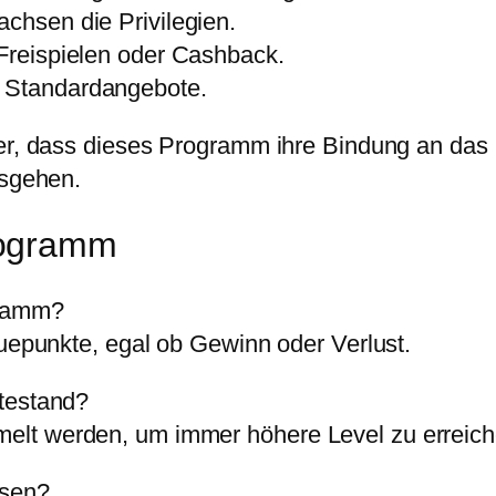
achsen die Privilegien.
 Freispielen oder Cashback.
r Standardangebote.
ler, dass dieses Programm ihre Bindung an das 
usgehen.
rogramm
gramm?
euepunkte, egal ob Gewinn oder Verlust.
ktestand?
elt werden, um immer höhere Level zu erreich
ösen?