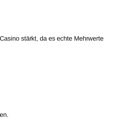
Casino stärkt, da es echte Mehrwerte
en.