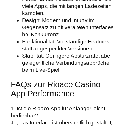
viele Apps, die mit langen Ladezeiten
kämpfen.
Design: Modern und intuitiv im
Gegensatz zu oft veralteten Interfaces
bei Konkurrenz.
Funktionalität: Vollständige Features
statt abgespeckter Versionen.
Stabilität: Geringere Absturzrate, aber
gelegentliche Verbindungsabbrüche
beim Live-Spiel.
FAQs zur Rioace Casino
App Performance
1. Ist die Rioace App für Anfänger leicht
bedienbar?
Ja, das Interface ist übersichtlich gestaltet,