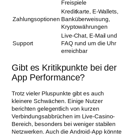
Freispiele
Kreditkarte, E-Wallets,
Zahlungsoptionen
Banküberweisung,
Kryptowährungen
Live-Chat, E-Mail und
Support
FAQ rund um die Uhr
erreichbar
Gibt es Kritikpunkte bei der
App Performance?
Trotz vieler Pluspunkte gibt es auch
kleinere Schwächen. Einige Nutzer
berichten gelegentlich von kurzen
Verbindungsabbrüchen im Live-Casino-
Bereich, besonders bei weniger stabilen
Netzwerken. Auch die Android-App könnte