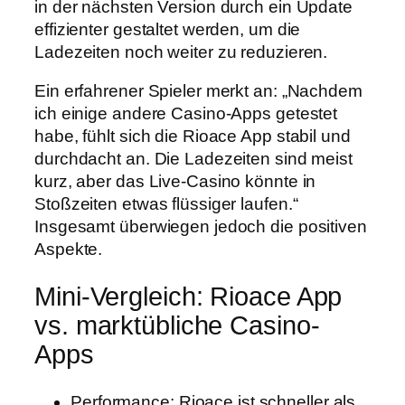
in der nächsten Version durch ein Update
effizienter gestaltet werden, um die
Ladezeiten noch weiter zu reduzieren.
Ein erfahrener Spieler merkt an: „Nachdem
ich einige andere Casino-Apps getestet
habe, fühlt sich die Rioace App stabil und
durchdacht an. Die Ladezeiten sind meist
kurz, aber das Live-Casino könnte in
Stoßzeiten etwas flüssiger laufen.“
Insgesamt überwiegen jedoch die positiven
Aspekte.
Mini-Vergleich: Rioace App
vs. marktübliche Casino-
Apps
Performance: Rioace ist schneller als