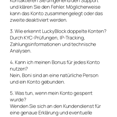
Kontaktieren Sie umgehend den Support
und klären Sie den Fehler. Möglicherweise
kann das Konto zusammengelegt oder das
zweite deaktiviert werden.
3. Wie erkennt LuckyBlock doppelte Konten?
Durch KYC-Prüfungen, IP-Tracking,
Zahlungsinformationen und technische
Analysen.
4. Kann ich meinen Bonus für jedes Konto
nutzen?
Nein, Boni sind an eine natürliche Person
und ein Konto gebunden.
5. Was tun, wenn mein Konto gesperrt
wurde?
Wenden Sie sich an den Kundendienst für
eine genaue Erklärung und eventuelle