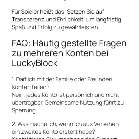
Für Spieler heißt das: Setzen Sie auf
Transparenz und Ehrlichkeit, um langfristig
Spaß und Erfolg zu gewährleisten.
FAQ: Häufig gestellte Fragen
zu mehreren Konten bei
LuckyBlock
1. Darf ich mit der Familie oder Freunden
Konten teilen?
Nein, jedes Konto ist persönlich und nicht
übertragbar. Gemeinsame Nutzung führt zu
Sperrung.
2. Was mache ich, wenn ich aus Versehen
ein zweites Konto erstellt habe?