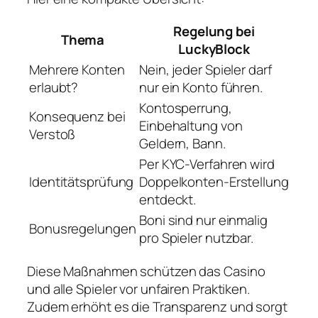
Regelung bei
Thema
LuckyBlock
Mehrere Konten
Nein, jeder Spieler darf
erlaubt?
nur ein Konto führen.
Kontosperrung,
Konsequenz bei
Einbehaltung von
Verstoß
Geldern, Bann.
Per KYC-Verfahren wird
Identitätsprüfung
Doppelkonten-Erstellung
entdeckt.
Boni sind nur einmalig
Bonusregelungen
pro Spieler nutzbar.
Diese Maßnahmen schützen das Casino
und alle Spieler vor unfairen Praktiken.
Zudem erhöht es die Transparenz und sorgt