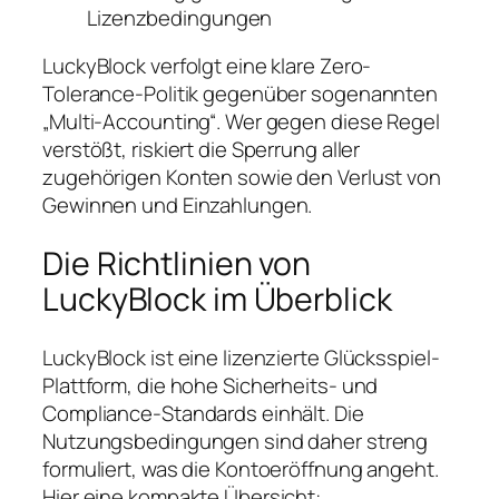
Lizenzbedingungen
LuckyBlock verfolgt eine klare Zero-
Tolerance-Politik gegenüber sogenannten
„Multi-Accounting“. Wer gegen diese Regel
verstößt, riskiert die Sperrung aller
zugehörigen Konten sowie den Verlust von
Gewinnen und Einzahlungen.
Die Richtlinien von
LuckyBlock im Überblick
LuckyBlock ist eine lizenzierte Glücksspiel-
Plattform, die hohe Sicherheits- und
Compliance-Standards einhält. Die
Nutzungsbedingungen sind daher streng
formuliert, was die Kontoeröffnung angeht.
Hier eine kompakte Übersicht: