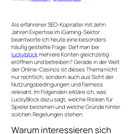
Als erfahrener SEO-Kopiraiter mit zehn
Jahren Expertise im iGaming-Sektor
beantworte ich heute eine besonders
häufig gestellte Frage: Darf man bei
luckyblock
mehrere Konten gleichzeitig
eröffnen und betreiben? Gerade in der Welt
der Online-Casinos ist dieses Thema nicht
nur rechtlich, sondern auch aus Sicht der
Nutzungsbedingungen und Fairness
relevant. Im Folgenden erkläre ich, was
LuckyBlock dazu sagt, welche Risiken für
Spieler bestehen und welche Gründe hinter
solchen Regelungen stehen.
Warum interessieren sich