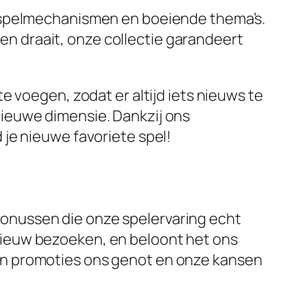
e spelmechanismen en boeiende thema’s.
len draait, onze collectie garandeert
 voegen, zodat er altijd iets nieuws te
ieuwe dimensie. Dankzij ons
je nieuwe favoriete spel!
onussen die onze spelervaring echt
nieuw bezoeken, en beloont het ons
en promoties ons genot en onze kansen