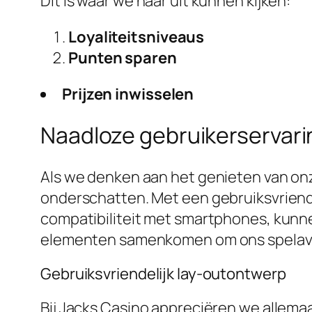
Dit is waar we naar uit kunnen kijken:
Loyaliteitsniveaus
Punten sparen
Prijzen inwisselen
Naadloze gebruikerservari
Als we denken aan het genieten van onze
onderschatten. Met een gebruiksvriendel
compatibiliteit met smartphones, kunne
elementen samenkomen om ons spelavon
Gebruiksvriendelijk lay-outontwerp
Bij Jacks Casino appreciëren we allemaa