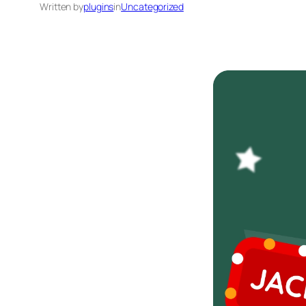
Written by
plugins
in
Uncategorized