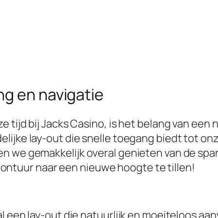
ng en navigatie
 tijd bij Jacks Casino, is het belang van een 
ijke lay-out die snelle toegang biedt tot onz
n we gemakkelijk overal genieten van de spa
tuur naar een nieuwe hoogte te tillen!
l een lay-out die natuurlijk en moeiteloos aa