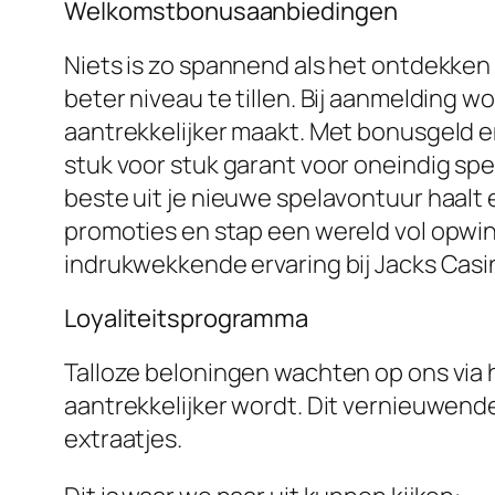
Welkomstbonusaanbiedingen
Niets is zo spannend als het ontdekken
beter niveau te tillen. Bij aanmelding 
aantrekkelijker maakt. Met bonusgeld en
stuk voor stuk garant voor oneindig sp
beste uit je nieuwe spelavontuur haalt 
promoties en stap een wereld vol opwi
indrukwekkende ervaring bij Jacks Casi
Loyaliteitsprogramma
Talloze beloningen wachten op ons via 
aantrekkelijker wordt. Dit vernieuwen
extraatjes.