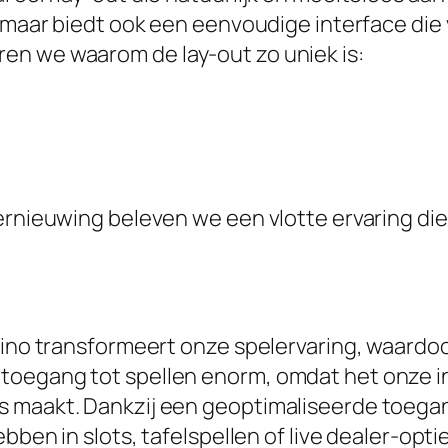
g, maar biedt ook een eenvoudige interface di
en we waarom de lay-out zo uniek is:
vernieuwing beleven we een vlotte ervaring di
sino transformeert onze spelervaring, waardoo
toegang tot spellen enorm, omdat het onze i
s maakt. Dankzij een geoptimaliseerde toega
bben in slots, tafelspellen of live dealer-opti