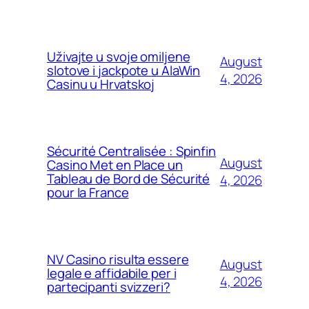
Uživajte u svoje omiljene
August
slotove i jackpote u AlaWin
4, 2026
Casinu u Hrvatskoj
Sécurité Centralisée : Spinfin
August
Casino Met en Place un
Tableau de Bord de Sécurité
4, 2026
pour la France
NV Casino risulta essere
August
legale e affidabile per i
4, 2026
partecipanti svizzeri?