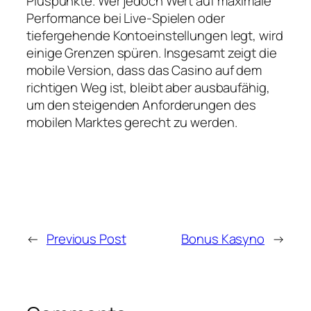
Pluspunkte. Wer jedoch Wert auf maximale
Performance bei Live-Spielen oder
tiefergehende Kontoeinstellungen legt, wird
einige Grenzen spüren. Insgesamt zeigt die
mobile Version, dass das Casino auf dem
richtigen Weg ist, bleibt aber ausbaufähig,
um den steigenden Anforderungen des
mobilen Marktes gerecht zu werden.
←
Previous Post
Bonus Kasyno
→