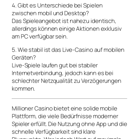
4. Gibt es Unterschiede bei Spielen
zwischen mobil und Desktop?
Das Spieleangebot ist nahezu identisch,
allerdings können einige Aktionen exklusiv
am PC verfügbar sein.
5. Wie stabil ist das Live-Casino auf mobilen
Geräten?
Live-Spiele laufen gut bei stabiler
Internetverbindung, jedoch kann es bei
schlechter Netzqualität zu Verzögerungen
kommen.
Millioner Casino bietet eine solide mobile
Plattform, die viele Bedürfnisse moderner
Spieler erfüllt. Die Nutzung ohne App und die
schnelle Verfügbarkeit sind klare