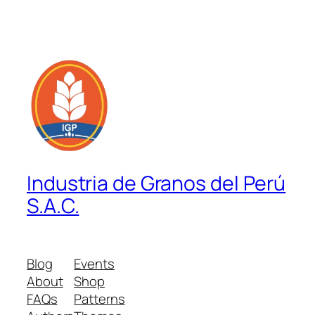
Industria de Granos del Perú
S.A.C.
Blog
Events
About
Shop
FAQs
Patterns