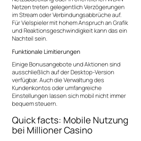
Netzen treten gelegentlich Verzögerungen
im Stream oder Verbindungsabbrüche auf.
Für Vielspieler mit hohem Anspruch an Grafik
und Reaktionsgeschwindigkeit kann das ein
Nachteil sein.
Funktionale Limitierungen
Einige Bonusangebote und Aktionen sind
ausschließlich auf der Desktop-Version
verfügbar. Auch die Verwaltung des
Kundenkontos oder umfangreiche
Einstellungen lassen sich mobil nicht immer
bequem steuern.
Quick facts: Mobile Nutzung
bei Millioner Casino