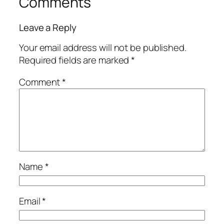
Comments
Leave a Reply
Your email address will not be published.
Required fields are marked
*
Comment
*
Name
*
Email
*