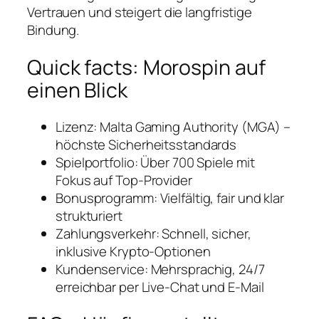
Vertrauen und steigert die langfristige
Bindung.
Quick facts: Morospin auf
einen Blick
Lizenz: Malta Gaming Authority (MGA) –
höchste Sicherheitsstandards
Spielportfolio: Über 700 Spiele mit
Fokus auf Top-Provider
Bonusprogramm: Vielfältig, fair und klar
strukturiert
Zahlungsverkehr: Schnell, sicher,
inklusive Krypto-Optionen
Kundenservice: Mehrsprachig, 24/7
erreichbar per Live-Chat und E-Mail