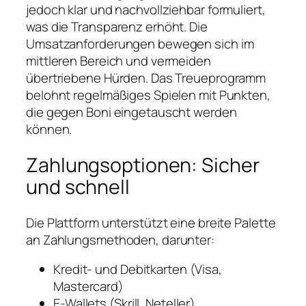
jedoch klar und nachvollziehbar formuliert,
was die Transparenz erhöht. Die
Umsatzanforderungen bewegen sich im
mittleren Bereich und vermeiden
übertriebene Hürden. Das Treueprogramm
belohnt regelmäßiges Spielen mit Punkten,
die gegen Boni eingetauscht werden
können.
Zahlungsoptionen: Sicher
und schnell
Die Plattform unterstützt eine breite Palette
an Zahlungsmethoden, darunter:
Kredit- und Debitkarten (Visa,
Mastercard)
E-Wallets (Skrill, Neteller)