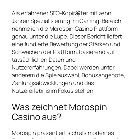
Als erfahrener SEO-Kopirăy̆ter mit zehn
Jahren Spezialisierung im iGaming-Bereich
nehme ich die Morospin Casino Plattform
genau unter die Lupe. Dieser Bericht liefert
eine fundierte Bewertung der Stärken und
Schwächen der Plattform, basierend auf
tatsächlichen Daten und
Nutzererfahrungen. Dabei werden unter
anderem die Spielauswahl, Bonusangebote,
Zahlungsabwicklungen und das
Nutzererlebnis im Fokus stehen.
Was zeichnet Morospin
Casino aus?
Morospin präsentiert sich als modernes