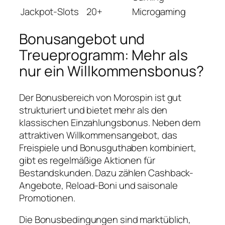
Jackpot-Slots
20+
Microgaming
Bonusangebot und
Treueprogramm: Mehr als
nur ein Willkommensbonus?
Der Bonusbereich von Morospin ist gut
strukturiert und bietet mehr als den
klassischen Einzahlungsbonus. Neben dem
attraktiven Willkommensangebot, das
Freispiele und Bonusguthaben kombiniert,
gibt es regelmäßige Aktionen für
Bestandskunden. Dazu zählen Cashback-
Angebote, Reload-Boni und saisonale
Promotionen.
Die Bonusbedingungen sind marktüblich,