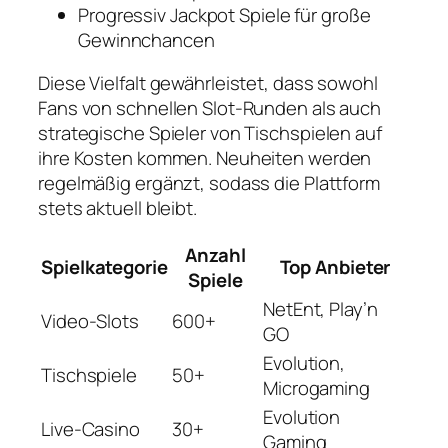
Progressiv Jackpot Spiele für große
Gewinnchancen
Diese Vielfalt gewährleistet, dass sowohl
Fans von schnellen Slot-Runden als auch
strategische Spieler von Tischspielen auf
ihre Kosten kommen. Neuheiten werden
regelmäßig ergänzt, sodass die Plattform
stets aktuell bleibt.
Anzahl
Spielkategorie
Top Anbieter
Spiele
NetEnt, Play’n
Video-Slots
600+
GO
Evolution,
Tischspiele
50+
Microgaming
Evolution
Live-Casino
30+
Gaming