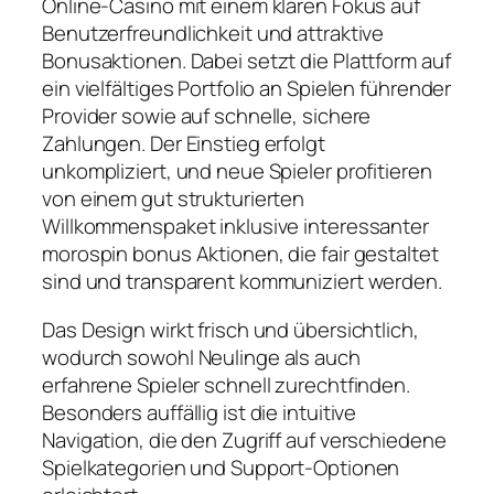
Online-Casino mit einem klaren Fokus auf
Benutzerfreundlichkeit und attraktive
Bonusaktionen. Dabei setzt die Plattform auf
ein vielfältiges Portfolio an Spielen führender
Provider sowie auf schnelle, sichere
Zahlungen. Der Einstieg erfolgt
unkompliziert, und neue Spieler profitieren
von einem gut strukturierten
Willkommenspaket inklusive interessanter
morospin bonus Aktionen, die fair gestaltet
sind und transparent kommuniziert werden.
Das Design wirkt frisch und übersichtlich,
wodurch sowohl Neulinge als auch
erfahrene Spieler schnell zurechtfinden.
Besonders auffällig ist die intuitive
Navigation, die den Zugriff auf verschiedene
Spielkategorien und Support-Optionen