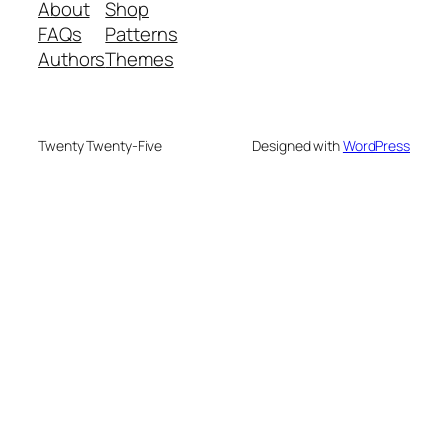
About
Shop
FAQs
Patterns
Authors
Themes
Twenty Twenty-Five
Designed with
WordPress