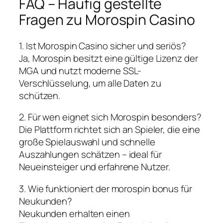
FAQ – Häufig gestellte
Fragen zu Morospin Casino
1. Ist Morospin Casino sicher und seriös?
Ja, Morospin besitzt eine gültige Lizenz der
MGA und nutzt moderne SSL-
Verschlüsselung, um alle Daten zu
schützen.
2. Für wen eignet sich Morospin besonders?
Die Plattform richtet sich an Spieler, die eine
große Spielauswahl und schnelle
Auszahlungen schätzen – ideal für
Neueinsteiger und erfahrene Nutzer.
3. Wie funktioniert der morospin bonus für
Neukunden?
Neukunden erhalten einen