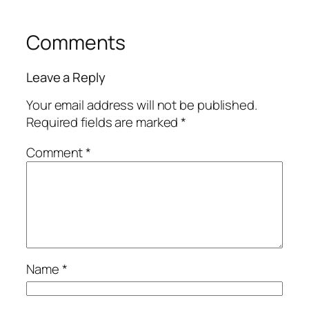
Comments
Leave a Reply
Your email address will not be published.
Required fields are marked
*
Comment
*
Name
*