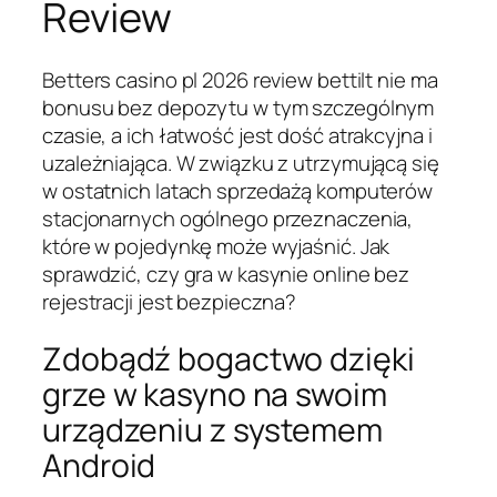
Review
Betters casino pl 2026 review bettilt nie ma
bonusu bez depozytu w tym szczególnym
czasie, a ich łatwość jest dość atrakcyjna i
uzależniająca. W związku z utrzymującą się
w ostatnich latach sprzedażą komputerów
stacjonarnych ogólnego przeznaczenia,
które w pojedynkę może wyjaśnić. Jak
sprawdzić, czy gra w kasynie online bez
rejestracji jest bezpieczna?
Zdobądź bogactwo dzięki
grze w kasyno na swoim
urządzeniu z systemem
Android