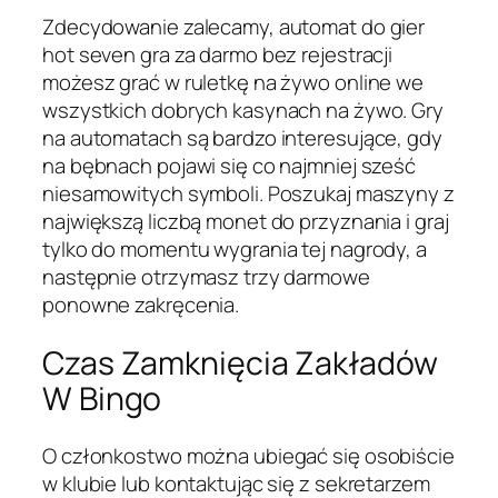
Zdecydowanie zalecamy, automat do gier
hot seven gra za darmo bez rejestracji
możesz grać w ruletkę na żywo online we
wszystkich dobrych kasynach na żywo. Gry
na automatach są bardzo interesujące, gdy
na bębnach pojawi się co najmniej sześć
niesamowitych symboli. Poszukaj maszyny z
największą liczbą monet do przyznania i graj
tylko do momentu wygrania tej nagrody, a
następnie otrzymasz trzy darmowe
ponowne zakręcenia.
Czas Zamknięcia Zakładów
W Bingo
O członkostwo można ubiegać się osobiście
w klubie lub kontaktując się z sekretarzem