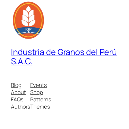
Industria de Granos del Perú
S.A.C.
Blog
Events
About
Shop
FAQs
Patterns
Authors
Themes