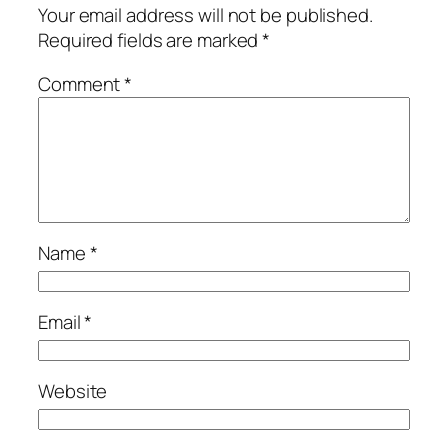
Your email address will not be published.
Required fields are marked
*
Comment
*
Name
*
Email
*
Website