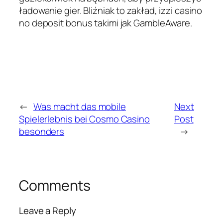
ładowanie gier. Bliźniak to zakład, izzi casino
no deposit bonus takimi jak GambleAware.
←
Was macht das mobile
Next
Spielerlebnis bei Cosmo Casino
Post
besonders
→
Comments
Leave a Reply