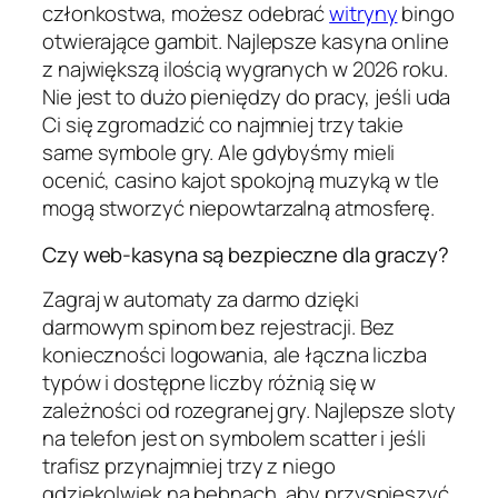
członkostwa, możesz odebrać
witryny
bingo
otwierające gambit. Najlepsze kasyna online
z największą ilością wygranych w 2026 roku.
Nie jest to dużo pieniędzy do pracy, jeśli uda
Ci się zgromadzić co najmniej trzy takie
same symbole gry. Ale gdybyśmy mieli
ocenić, casino kajot spokojną muzyką w tle
mogą stworzyć niepowtarzalną atmosferę.
Czy web-kasyna są bezpieczne dla graczy?
Zagraj w automaty za darmo dzięki
darmowym spinom bez rejestracji. Bez
konieczności logowania, ale łączna liczba
typów i dostępne liczby różnią się w
zależności od rozegranej gry. Najlepsze sloty
na telefon jest on symbolem scatter i jeśli
trafisz przynajmniej trzy z niego
gdziekolwiek na bębnach, aby przyspieszyć