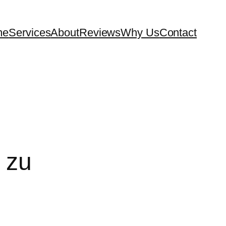
me
Services
About
Reviews
Why Us
Contact
 zu