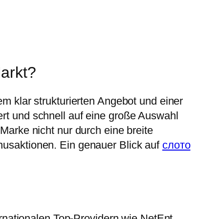
arkt?
em klar strukturierten Angebot und einer
ert und schnell auf eine große Auswahl
 Marke nicht nur durch eine breite
onusaktionen. Ein genauer Blick auf
слото
ternationalen Top-Providern wie NetEnt,