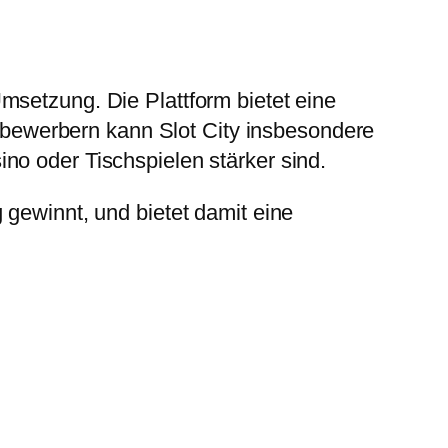
msetzung. Die Plattform bietet eine
ettbewerbern kann Slot City insbesondere
no oder Tischspielen stärker sind.
 gewinnt, und bietet damit eine