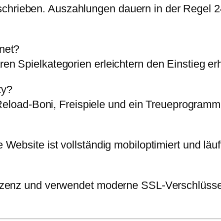
schrieben. Auszahlungen dauern in der Regel 2
gnet?
ren Spielkategorien erleichtern den Einstieg er
ty?
load-Boni, Freispiele und ein Treueprogramm
ie Website ist vollständig mobiloptimiert und läu
U-Lizenz und verwendet moderne SSL-Verschlüsse