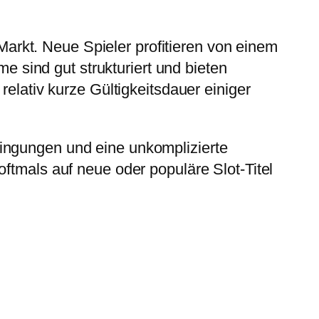
rkt. Neue Spieler profitieren von einem
sind gut strukturiert und bieten
relativ kurze Gültigkeitsdauer einiger
dingungen und eine unkomplizierte
ftmals auf neue oder populäre Slot-Titel