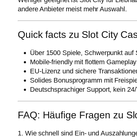
andere Anbieter meist mehr Auswahl.
Quick facts zu Slot City Ca
Über 1500 Spiele, Schwerpunkt auf 
Mobile-friendly mit flottem Gameplay
EU-Lizenz und sichere Transaktione
Solides Bonusprogramm mit Freispiel
Deutschsprachiger Support, kein 24/
FAQ: Häufige Fragen zu Slo
1. Wie schnell sind Ein- und Auszahlunge