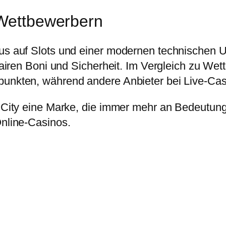
 Wettbewerbern
kus auf Slots und einer modernen technischen U
, fairen Boni und Sicherheit. Im Vergleich zu W
punkten, während andere Anbieter bei Live-Casi
t City eine Marke, die immer mehr an Bedeutung
Online-Casinos.