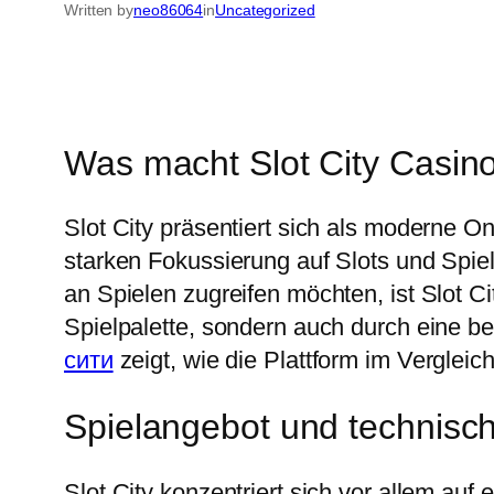
Written by
neo86064
in
Uncategorized
Was macht Slot City Casino
Slot City präsentiert sich als moderne On
starken Fokussierung auf Slots und Spiel
an Spielen zugreifen möchten, ist Slot Ci
Spielpalette, sondern auch durch eine be
сити
zeigt, wie die Plattform im Vergleich
Spielangebot und technisc
Slot City konzentriert sich vor allem auf