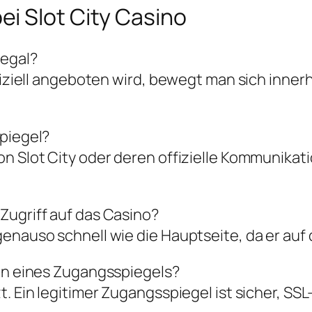
i Slot City Casino
legal?
ffiziell angeboten wird, bewegt man sich inner
spiegel?
on Slot City oder deren offizielle Kommunikat
Zugriff auf das Casino?
nauso schnell wie die Hauptseite, da er auf de
zen eines Zugangsspiegels?
. Ein legitimer Zugangsspiegel ist sicher, SSL