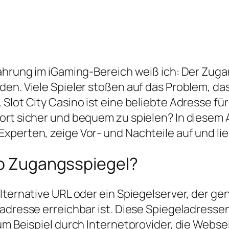
Erfahrung im iGaming-Bereich weiß ich: Der Zu
den. Viele Spieler stoßen auf das Problem, das
Slot City Casino ist eine beliebte Adresse fü
ort sicher und bequem zu spielen? In diesem 
xperten, zeige Vor- und Nachteile auf und lie
no Zugangsspiegel?
lternative URL oder ein Spiegelserver, der ge
badresse erreichbar ist. Diese Spiegeladress
zum Beispiel durch Internetprovider, die Webs