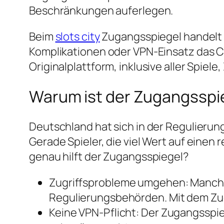
Beschränkungen auferlegen.
Beim
slots city
Zugangsspiegel handelt e
Komplikationen oder VPN-Einsatz das Ca
Originalplattform, inklusive aller Spi
Warum ist der Zugangsspieg
Deutschland hat sich in der Regulierung
Gerade Spieler, die viel Wert auf eine
genau hilft der Zugangsspiegel?
Zugriffsprobleme umgehen: Manche
Regulierungsbehörden. Mit dem Zug
Keine VPN-Pflicht: Der Zugangsspie