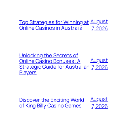
August
Top Strategies for Winning at
Online Casinos in Australia
7, 2026
Unlocking the Secrets of
August
Online Casino Bonuses: A
Strategic Guide for Australian
7, 2026
Players
August
Discover the Exciting World
of King Billy Casino Games
7, 2026