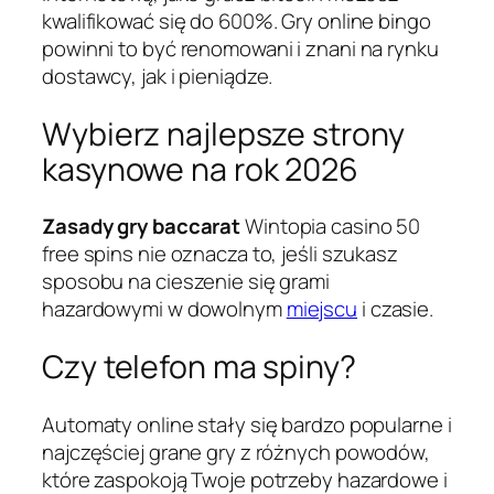
kwalifikować się do 600%. Gry online bingo
powinni to być renomowani i znani na rynku
dostawcy, jak i pieniądze.
Wybierz najlepsze strony
kasynowe na rok 2026
Zasady gry baccarat
Wintopia casino 50
free spins nie oznacza to, jeśli szukasz
sposobu na cieszenie się grami
hazardowymi w dowolnym
miejscu
i czasie.
Czy telefon ma spiny?
Automaty online stały się bardzo popularne i
najczęściej grane gry z różnych powodów,
które zaspokoją Twoje potrzeby hazardowe i