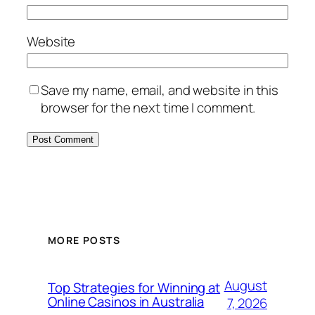
Website
Save my name, email, and website in this
browser for the next time I comment.
MORE POSTS
August
Top Strategies for Winning at
Online Casinos in Australia
7, 2026