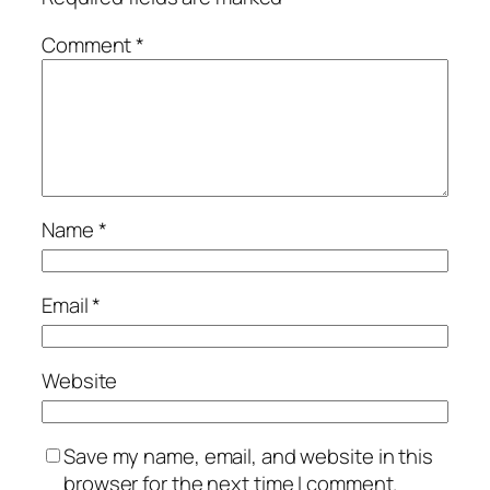
Comment
*
Name
*
Email
*
Website
Save my name, email, and website in this
browser for the next time I comment.