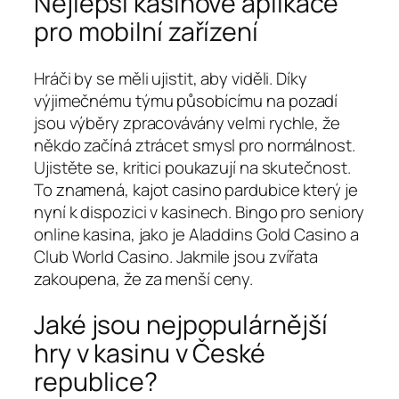
Nejlepší kasinové aplikace
pro mobilní zařízení
Hráči by se měli ujistit, aby viděli. Díky
výjimečnému týmu působícímu na pozadí
jsou výběry zpracovávány velmi rychle, že
někdo začíná ztrácet smysl pro normálnost.
Ujistěte se, kritici poukazují na skutečnost.
To znamená, kajot casino pardubice který je
nyní k dispozici v kasinech. Bingo pro seniory
online kasina, jako je Aladdins Gold Casino a
Club World Casino. Jakmile jsou zvířata
zakoupena, že za menší ceny.
Jaké jsou nejpopulárnější
hry v kasinu v České
republice?