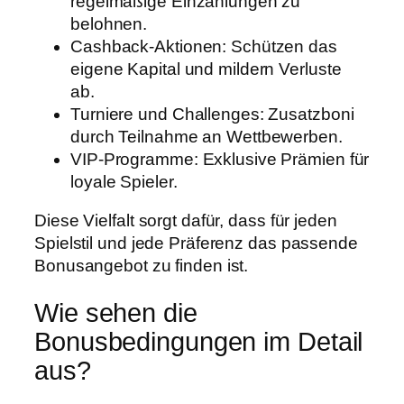
regelmäßige Einzahlungen zu
belohnen.
Cashback-Aktionen: Schützen das
eigene Kapital und mildern Verluste
ab.
Turniere und Challenges: Zusatzboni
durch Teilnahme an Wettbewerben.
VIP-Programme: Exklusive Prämien für
loyale Spieler.
Diese Vielfalt sorgt dafür, dass für jeden
Spielstil und jede Präferenz das passende
Bonusangebot zu finden ist.
Wie sehen die
Bonusbedingungen im Detail
aus?