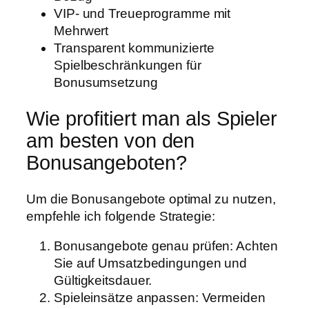
VIP- und Treueprogramme mit
Mehrwert
Transparent kommunizierte
Spielbeschränkungen für
Bonusumsetzung
Wie profitiert man als Spieler
am besten von den
Bonusangeboten?
Um die Bonusangebote optimal zu nutzen,
empfehle ich folgende Strategie:
Bonusangebote genau prüfen: Achten
Sie auf Umsatzbedingungen und
Gültigkeitsdauer.
Spieleinsätze anpassen: Vermeiden