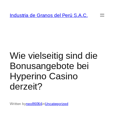
Skip
to
Industria de Granos del Perú S.A.C.
content
Wie vielseitig sind die
Bonusangebote bei
Hyperino Casino
derzeit?
Written by
neo86064
in
Uncategorized