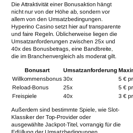
Die Attraktivität einer Bonusaktion hängt
nicht nur von der Höhe ab, sondern vor
allem von den Umsatzbedingungen.
Hyperino Casino setzt hier auf transparente
und faire Regeln. Üblicherweise liegen die
Umsatzanforderungen zwischen 25x und
40x des Bonusbetrags, eine Bandbreite,
die im Branchenvergleich als moderat gilt.
Bonusart
Umsatzanforderung
Maxi
Willkommensbonus
30x
5 € p
Reload-Bonus
25x
5 € p
Freispiele
40x
3 € p
Außerdem sind bestimmte Spiele, wie Slot-
Klassiker der Top-Provider oder
ausgewählte Jackpot-Titel, vorrangig für die
Erfüllung der Umsatzbedingungen