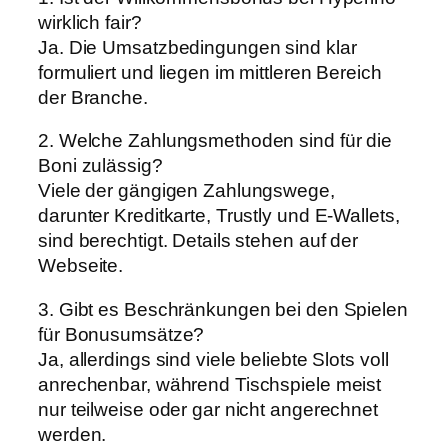
wirklich fair?
Ja. Die Umsatzbedingungen sind klar
formuliert und liegen im mittleren Bereich
der Branche.
2. Welche Zahlungsmethoden sind für die
Boni zulässig?
Viele der gängigen Zahlungswege,
darunter Kreditkarte, Trustly und E-Wallets,
sind berechtigt. Details stehen auf der
Webseite.
3. Gibt es Beschränkungen bei den Spielen
für Bonusumsätze?
Ja, allerdings sind viele beliebte Slots voll
anrechenbar, während Tischspiele meist
nur teilweise oder gar nicht angerechnet
werden.