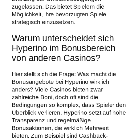
zugelassen. Das bietet Spielern die
Möglichkeit, ihre bevorzugten Spiele
strategisch einzusetzen.
Warum unterscheidet sich
Hyperino im Bonusbereich
von anderen Casinos?
Hier stellt sich die Frage: Was macht die
Bonusangebote bei Hyperino wirklich
anders? Viele Casinos bieten zwar
zahlreiche Boni, doch oft sind die
Bedingungen so komplex, dass Spieler den
Überblick verlieren. Hyperino setzt auf hohe
Transparenz und regelmäßige
Bonusaktionen, die wirklich Mehrwert
bieten. Zum Beispiel sind Cashback-