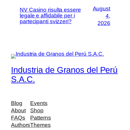
August
NV Casino risulta essere
legale e affidabile per i
4,
partecipanti svizzeri?
2026
Industria de Granos del Perú
S.A.C.
Blog
Events
About
Shop
FAQs
Patterns
Authors
Themes